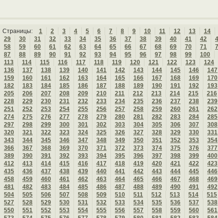
Страницы:
1
2
3
4
5
6
7
8
9
10
11
12
13
14
29
30
31
32
33
34
35
36
37
38
39
40
41
42
58
59
60
61
62
63
64
65
66
67
68
69
70
71
87
88
89
90
91
92
93
94
95
96
97
98
99
100
113
114
115
116
117
118
119
120
121
122
123
124
136
137
138
139
140
141
142
143
144
145
146
147
159
160
161
162
163
164
165
166
167
168
169
170
182
183
184
185
186
187
188
189
190
191
192
193
205
206
207
208
209
210
211
212
213
214
215
216
228
229
230
231
232
233
234
235
236
237
238
239
251
252
253
254
255
256
257
258
259
260
261
262
274
275
276
277
278
279
280
281
282
283
284
285
297
298
299
300
301
302
303
304
305
306
307
308
320
321
322
323
324
325
326
327
328
329
330
331
343
344
345
346
347
348
349
350
351
352
353
354
366
367
368
369
370
371
372
373
374
375
376
377
389
390
391
392
393
394
395
396
397
398
399
400
412
413
414
415
416
417
418
419
420
421
422
423
435
436
437
438
439
440
441
442
443
444
445
446
458
459
460
461
462
463
464
465
466
467
468
469
481
482
483
484
485
486
487
488
489
490
491
492
504
505
506
507
508
509
510
511
512
513
514
515
527
528
529
530
531
532
533
534
535
536
537
538
550
551
552
553
554
555
556
557
558
559
560
561