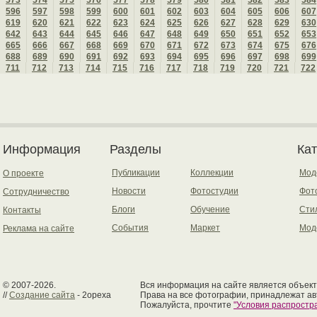
573
574
575
576
577
578
579
580
581
582
583
584
596
597
598
599
600
601
602
603
604
605
606
607
619
620
621
622
623
624
625
626
627
628
629
630
642
643
644
645
646
647
648
649
650
651
652
653
665
666
667
668
669
670
671
672
673
674
675
676
688
689
690
691
692
693
694
695
696
697
698
699
711
712
713
714
715
716
717
718
719
720
721
722
Информация
Разделы
Ка
Публикации
Коллекции
Мод
О проекте
Новости
Фотостудии
Фот
Сотрудничество
Блоги
Обучение
Сти
Контакты
События
Маркет
Мод
Реклама на сайте
© 2007-2026.
Вся информация на сайте является объект
//
Создание сайта
- 2opexa
Права на все фотографии, принадлежат ав
Пожалуйста, прочтите
"Условия распрост