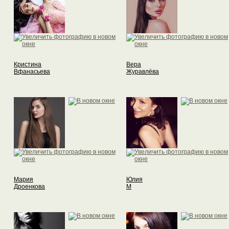
Кристина
Вера
Вфанасьева
Журавлёва
Мария
Юлия
Дроенкова
М