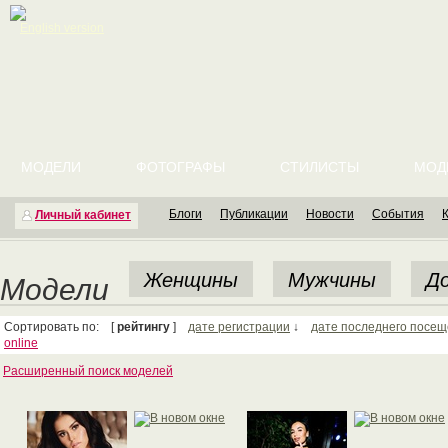
English version
МОДЕЛИ
ФОТОГРАФЫ
СТИЛИСТЫ
МОД
Блоги
Публикации
Новости
События
Личный кабинет
Женщины
Мужчины
До
Модели
Сортировать по: [
рейтингу
]
дате регистрации
↓
дате последнего посе
online
Расширенный поиск моделей