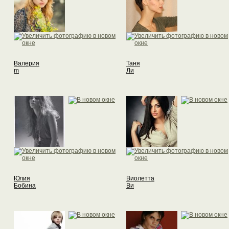
Валерия
Таня
m
Ли
Юлия
Виолетта
Бобина
Ви