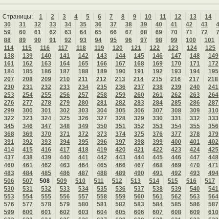
Страницы:
1
2
3
4
5
6
7
8
9
10
11
12
13
14
30
31
32
33
34
35
36
37
38
39
40
41
42
43
59
60
61
62
63
64
65
66
67
68
69
70
71
72
88
89
90
91
92
93
94
95
96
97
98
99
100
101
114
115
116
117
118
119
120
121
122
123
124
125
138
139
140
141
142
143
144
145
146
147
148
149
161
162
163
164
165
166
167
168
169
170
171
172
184
185
186
187
188
189
190
191
192
193
194
195
207
208
209
210
211
212
213
214
215
216
217
218
230
231
232
233
234
235
236
237
238
239
240
241
253
254
255
256
257
258
259
260
261
262
263
264
276
277
278
279
280
281
282
283
284
285
286
287
299
300
301
302
303
304
305
306
307
308
309
310
322
323
324
325
326
327
328
329
330
331
332
333
345
346
347
348
349
350
351
352
353
354
355
356
368
369
370
371
372
373
374
375
376
377
378
379
391
392
393
394
395
396
397
398
399
400
401
402
414
415
416
417
418
419
420
421
422
423
424
425
437
438
439
440
441
442
443
444
445
446
447
448
460
461
462
463
464
465
466
467
468
469
470
471
483
484
485
486
487
488
489
490
491
492
493
494
506
507
508
509
510
511
512
513
514
515
516
517
530
531
532
533
534
535
536
537
538
539
540
541
553
554
555
556
557
558
559
560
561
562
563
564
576
577
578
579
580
581
582
583
584
585
586
587
599
600
601
602
603
604
605
606
607
608
609
610