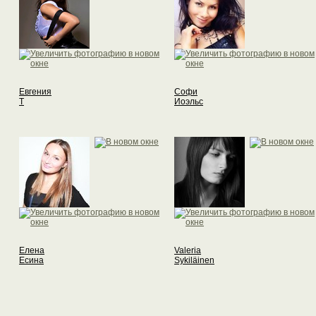
Евгения
Софи
Т
Иоэльс
Елена
Valeria
Есина
Sykiläinen