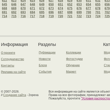
622
623
624
625
626
627
628
629
630
631
632
633
645
646
647
648
649
650
651
652
653
654
655
656
668
669
670
671
672
673
674
675
676
677
678
679
691
692
693
694
695
696
697
698
699
700
701
702
714
715
716
717
718
719
720
721
722
723
724
725
Информация
Разделы
Ка
Публикации
Коллекции
Мод
О проекте
Новости
Фотостудии
Фот
Сотрудничество
Блоги
Обучение
Сти
Контакты
События
Маркет
Мод
Реклама на сайте
© 2007-2026.
Вся информация на сайте является объект
//
Создание сайта
- 2opexa
Права на все фотографии, принадлежат ав
Пожалуйста, прочтите
"Условия распрост