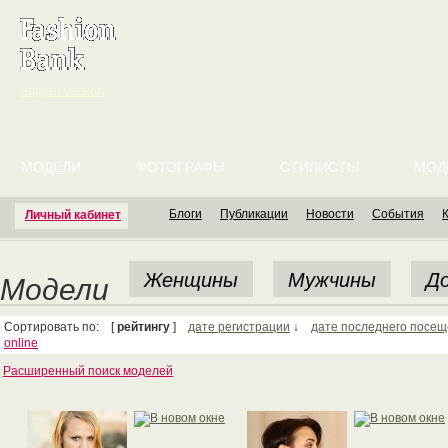
English version
МОДЕЛИ
ФОТОГРАФЫ
СТИЛИСТЫ
МОД
Блоги
Публикации
Новости
События
Личный кабинет
Женщины
Мужчины
До
Модели
Сортировать по: [
рейтингу
]
дате регистрации
↓
дате последнего посе
online
Расширенный поиск моделей