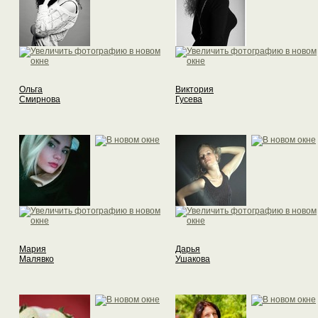
Ольга
Виктория
Смирнова
Гусева
Мария
Дарья
Малявко
Ушакова