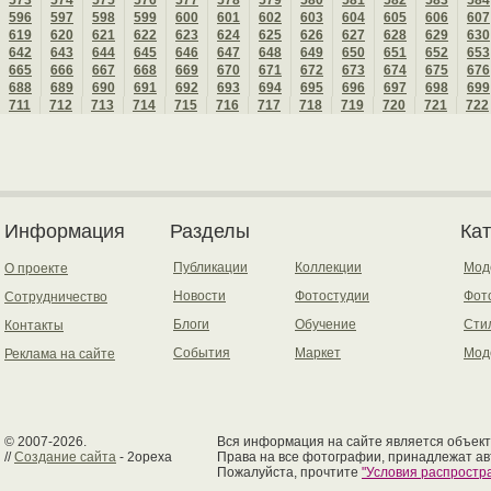
573
574
575
576
577
578
579
580
581
582
583
584
596
597
598
599
600
601
602
603
604
605
606
607
619
620
621
622
623
624
625
626
627
628
629
630
642
643
644
645
646
647
648
649
650
651
652
653
665
666
667
668
669
670
671
672
673
674
675
676
688
689
690
691
692
693
694
695
696
697
698
699
711
712
713
714
715
716
717
718
719
720
721
722
Информация
Разделы
Ка
Публикации
Коллекции
Мод
О проекте
Новости
Фотостудии
Фот
Сотрудничество
Блоги
Обучение
Сти
Контакты
События
Маркет
Мод
Реклама на сайте
© 2007-2026.
Вся информация на сайте является объект
//
Создание сайта
- 2opexa
Права на все фотографии, принадлежат ав
Пожалуйста, прочтите
"Условия распрост