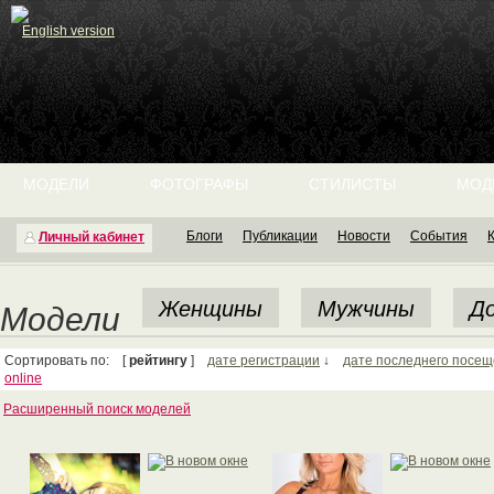
English version
МОДЕЛИ
ФОТОГРАФЫ
СТИЛИСТЫ
МОД
Блоги
Публикации
Новости
События
Личный кабинет
Женщины
Мужчины
До
Модели
Сортировать по: [
рейтингу
]
дате регистрации
↓
дате последнего посе
online
Расширенный поиск моделей