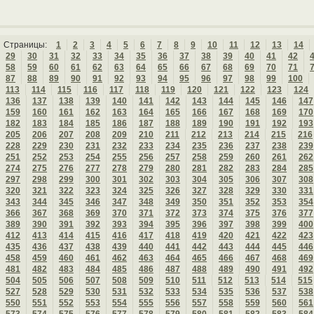
Страницы:
1
2
3
4
5
6
7
8
9
10
11
12
13
14
29
30
31
32
33
34
35
36
37
38
39
40
41
42
58
59
60
61
62
63
64
65
66
67
68
69
70
71
87
88
89
90
91
92
93
94
95
96
97
98
99
100
113
114
115
116
117
118
119
120
121
122
123
124
136
137
138
139
140
141
142
143
144
145
146
147
159
160
161
162
163
164
165
166
167
168
169
170
182
183
184
185
186
187
188
189
190
191
192
193
205
206
207
208
209
210
211
212
213
214
215
216
228
229
230
231
232
233
234
235
236
237
238
239
251
252
253
254
255
256
257
258
259
260
261
262
274
275
276
277
278
279
280
281
282
283
284
285
297
298
299
300
301
302
303
304
305
306
307
308
320
321
322
323
324
325
326
327
328
329
330
331
343
344
345
346
347
348
349
350
351
352
353
354
366
367
368
369
370
371
372
373
374
375
376
377
389
390
391
392
393
394
395
396
397
398
399
400
412
413
414
415
416
417
418
419
420
421
422
423
435
436
437
438
439
440
441
442
443
444
445
446
458
459
460
461
462
463
464
465
466
467
468
469
481
482
483
484
485
486
487
488
489
490
491
492
504
505
506
507
508
509
510
511
512
513
514
515
527
528
529
530
531
532
533
534
535
536
537
538
550
551
552
553
554
555
556
557
558
559
560
561