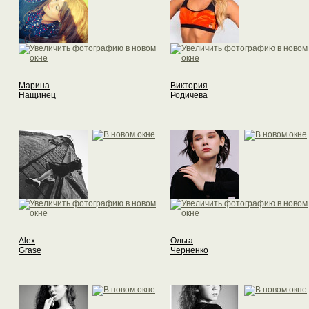
Марина
Виктория
Нащинец
Родичева
Alex
Ольга
Grase
Черненко