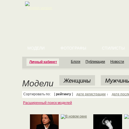
English version
МОДЕЛИ
ФОТОГРАФЫ
СТИЛИСТЫ
Блоги
Публикации
Новости
Личный кабинет
Женщины
Мужчин
Модели
Сортировать по: [
рейтингу
]
дате регистрации
↓
дате посл
Расширенный поиск моделей