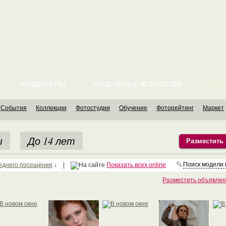
МОДЕЛЬЕРЫ
МОДЕЛЬНЫЕ АГЕНТСТВА
FASH
События
Коллекции
Фотостудии
Обучение
Фоторейтинг
Маркет
ы
До 14 лет
Разместить
Поиск модели
еднего посещения
↓ |
Показать всех online
Разместить объявлен