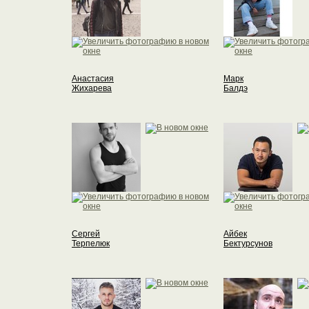
Анастасия
Марк
Жихарева
Балдэ
Сергей
Айбек
Терпелюк
Бектурсунов