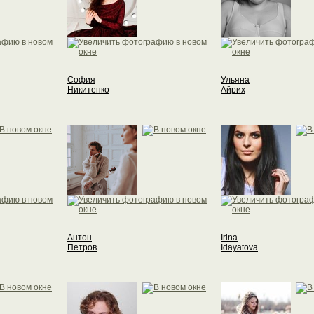
София
Ульяна
Никитенко
Айрих
Антон
Irina
Петров
Idayatova