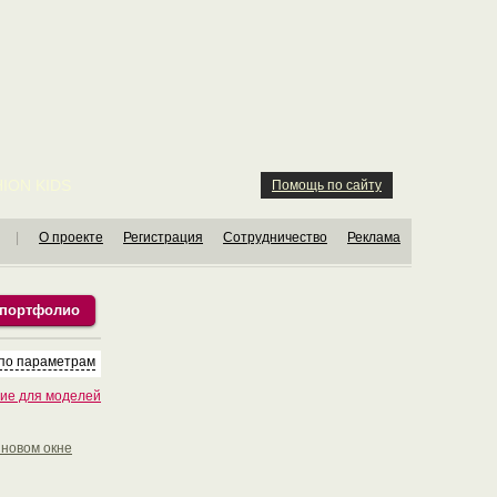
ION KIDS
Помощь по сайту
|
О проекте
Регистрация
Сотрудничество
Реклама
 портфолио
 по параметрам
ие для моделей