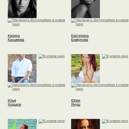
Карина
Екатерина
Касымова
Бовкунова
Илья
Юлия
Хорьков
Януш