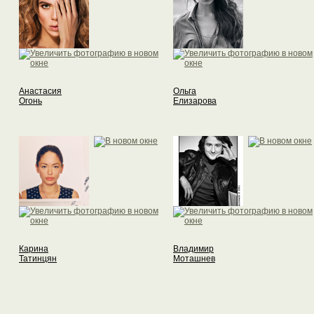
Анастасия
Ольга
Огонь
Елизарова
Карина
Владимир
Татинцян
Моташнев