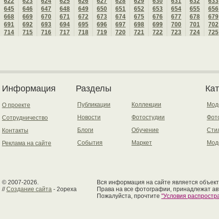
622
623
624
625
626
627
628
629
630
631
632
633
645
646
647
648
649
650
651
652
653
654
655
656
668
669
670
671
672
673
674
675
676
677
678
679
691
692
693
694
695
696
697
698
699
700
701
702
714
715
716
717
718
719
720
721
722
723
724
725
Информация
Разделы
Ка
Публикации
Коллекции
Мод
О проекте
Новости
Фотостудии
Фот
Сотрудничество
Блоги
Обучение
Сти
Контакты
События
Маркет
Мод
Реклама на сайте
© 2007-2026.
Вся информация на сайте является объект
//
Создание сайта
- 2opexa
Права на все фотографии, принадлежат ав
Пожалуйста, прочтите
"Условия распрост