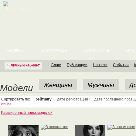
English version
МОДЕЛИ
ФОТОГРАФЫ
СТИЛИСТЫ
МОД
Блоги
Публикации
Новости
События
Личный кабинет
Женщины
Мужчины
До
Модели
Сортировать по: [
рейтингу
]
дате регистрации
↓
дате последнего посе
online
Расширенный поиск моделей