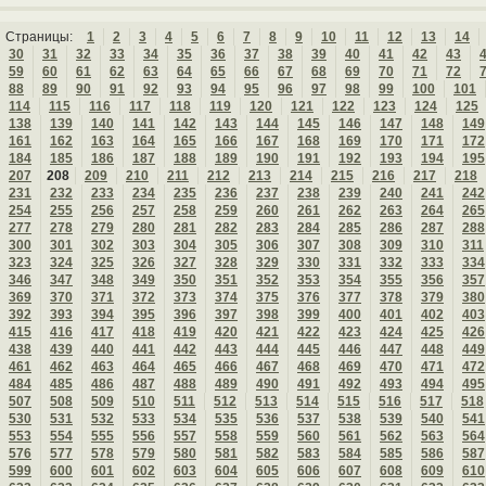
Страницы:
1
2
3
4
5
6
7
8
9
10
11
12
13
14
30
31
32
33
34
35
36
37
38
39
40
41
42
43
59
60
61
62
63
64
65
66
67
68
69
70
71
72
88
89
90
91
92
93
94
95
96
97
98
99
100
101
114
115
116
117
118
119
120
121
122
123
124
125
138
139
140
141
142
143
144
145
146
147
148
149
161
162
163
164
165
166
167
168
169
170
171
172
184
185
186
187
188
189
190
191
192
193
194
195
207
208
209
210
211
212
213
214
215
216
217
218
231
232
233
234
235
236
237
238
239
240
241
242
254
255
256
257
258
259
260
261
262
263
264
265
277
278
279
280
281
282
283
284
285
286
287
288
300
301
302
303
304
305
306
307
308
309
310
311
323
324
325
326
327
328
329
330
331
332
333
334
346
347
348
349
350
351
352
353
354
355
356
357
369
370
371
372
373
374
375
376
377
378
379
380
392
393
394
395
396
397
398
399
400
401
402
403
415
416
417
418
419
420
421
422
423
424
425
426
438
439
440
441
442
443
444
445
446
447
448
449
461
462
463
464
465
466
467
468
469
470
471
472
484
485
486
487
488
489
490
491
492
493
494
495
507
508
509
510
511
512
513
514
515
516
517
518
530
531
532
533
534
535
536
537
538
539
540
541
553
554
555
556
557
558
559
560
561
562
563
564
576
577
578
579
580
581
582
583
584
585
586
587
599
600
601
602
603
604
605
606
607
608
609
610