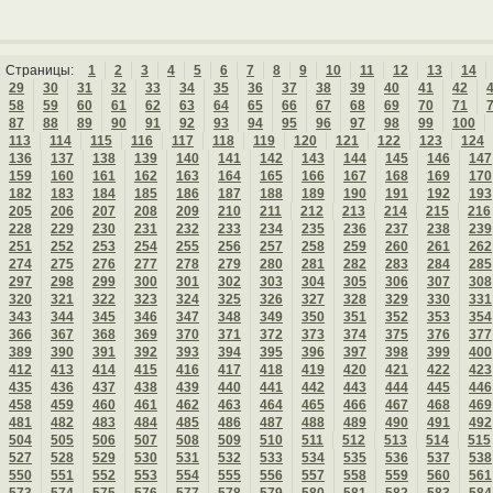
Страницы:
1
2
3
4
5
6
7
8
9
10
11
12
13
14
29
30
31
32
33
34
35
36
37
38
39
40
41
42
58
59
60
61
62
63
64
65
66
67
68
69
70
71
87
88
89
90
91
92
93
94
95
96
97
98
99
100
113
114
115
116
117
118
119
120
121
122
123
124
136
137
138
139
140
141
142
143
144
145
146
147
159
160
161
162
163
164
165
166
167
168
169
170
182
183
184
185
186
187
188
189
190
191
192
193
205
206
207
208
209
210
211
212
213
214
215
216
228
229
230
231
232
233
234
235
236
237
238
239
251
252
253
254
255
256
257
258
259
260
261
262
274
275
276
277
278
279
280
281
282
283
284
285
297
298
299
300
301
302
303
304
305
306
307
308
320
321
322
323
324
325
326
327
328
329
330
331
343
344
345
346
347
348
349
350
351
352
353
354
366
367
368
369
370
371
372
373
374
375
376
377
389
390
391
392
393
394
395
396
397
398
399
400
412
413
414
415
416
417
418
419
420
421
422
423
435
436
437
438
439
440
441
442
443
444
445
446
458
459
460
461
462
463
464
465
466
467
468
469
481
482
483
484
485
486
487
488
489
490
491
492
504
505
506
507
508
509
510
511
512
513
514
515
527
528
529
530
531
532
533
534
535
536
537
538
550
551
552
553
554
555
556
557
558
559
560
561