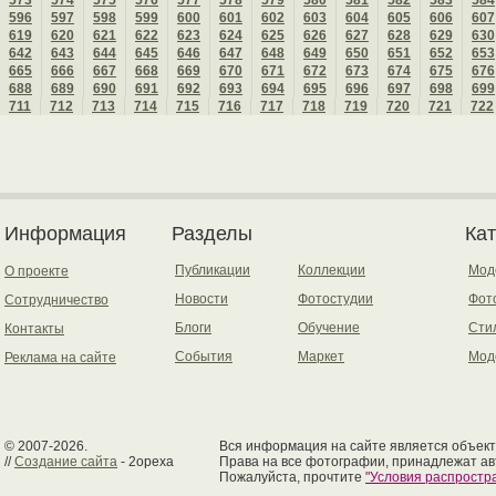
573
574
575
576
577
578
579
580
581
582
583
584
596
597
598
599
600
601
602
603
604
605
606
607
619
620
621
622
623
624
625
626
627
628
629
630
642
643
644
645
646
647
648
649
650
651
652
653
665
666
667
668
669
670
671
672
673
674
675
676
688
689
690
691
692
693
694
695
696
697
698
699
711
712
713
714
715
716
717
718
719
720
721
722
Информация
Разделы
Ка
Публикации
Коллекции
Мод
О проекте
Новости
Фотостудии
Фот
Сотрудничество
Блоги
Обучение
Сти
Контакты
События
Маркет
Мод
Реклама на сайте
© 2007-2026.
Вся информация на сайте является объект
//
Создание сайта
- 2opexa
Права на все фотографии, принадлежат ав
Пожалуйста, прочтите
"Условия распрост