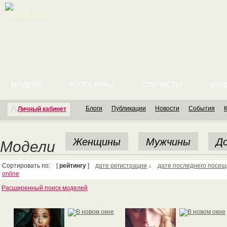
English version
МОДЕЛИ
ФОТОГРАФЫ
СТИЛИСТЫ
МОД
Блоги
Публикации
Новости
События
Личный кабинет
Женщины
Мужчины
До
Модели
Сортировать по: [
рейтингу
]
дате регистрации
↓
дате последнего посе
online
Расширенный поиск моделей