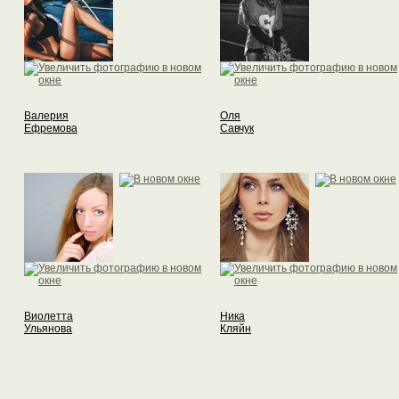
Валерия
Оля
Ефремова
Савчук
Виолетта
Ника
Ульянова
Кляйн