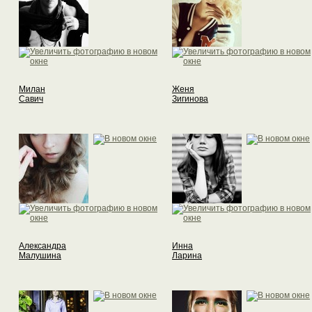
Милан
Женя
Савич
Зигинова
Александра
Инна
Малушина
Ларина