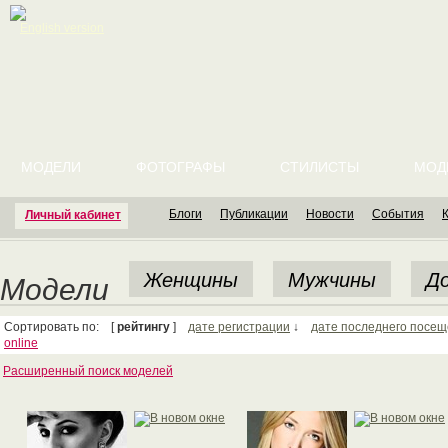
English version
МОДЕЛИ
ФОТОГРАФЫ
СТИЛИСТЫ
МОД
Блоги
Публикации
Новости
События
Личный кабинет
Женщины
Мужчины
До
Модели
Сортировать по: [
рейтингу
]
дате регистрации
↓
дате последнего посе
online
Расширенный поиск моделей