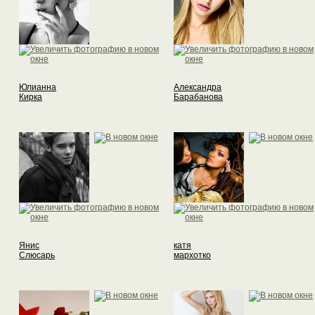
Юлианна
Александра
Кирка
Барабанова
Янис
катя
Слюсарь
мархотко