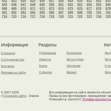
622
623
624
625
626
627
628
629
630
631
632
633
645
646
647
648
649
650
651
652
653
654
655
656
668
669
670
671
672
673
674
675
676
677
678
679
691
692
693
694
695
696
697
698
699
700
701
702
714
715
716
717
718
719
720
721
722
723
724
725
Информация
Разделы
Ка
Публикации
Коллекции
Мод
О проекте
Новости
Фотостудии
Фот
Сотрудничество
Блоги
Обучение
Сти
Контакты
События
Маркет
Мод
Реклама на сайте
© 2007-2026.
Вся информация на сайте является объект
//
Создание сайта
- 2opexa
Права на все фотографии, принадлежат ав
Пожалуйста, прочтите
"Условия распрост