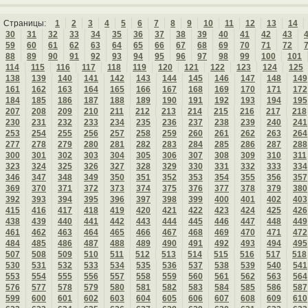
Страницы:
1
2
3
4
5
6
7
8
9
10
11
12
13
14
30
31
32
33
34
35
36
37
38
39
40
41
42
43
59
60
61
62
63
64
65
66
67
68
69
70
71
72
88
89
90
91
92
93
94
95
96
97
98
99
100
101
114
115
116
117
118
119
120
121
122
123
124
125
138
139
140
141
142
143
144
145
146
147
148
149
161
162
163
164
165
166
167
168
169
170
171
172
184
185
186
187
188
189
190
191
192
193
194
195
207
208
209
210
211
212
213
214
215
216
217
218
230
231
232
233
234
235
236
237
238
239
240
241
253
254
255
256
257
258
259
260
261
262
263
264
277
278
279
280
281
282
283
284
285
286
287
288
300
301
302
303
304
305
306
307
308
309
310
311
323
324
325
326
327
328
329
330
331
332
333
334
346
347
348
349
350
351
352
353
354
355
356
357
369
370
371
372
373
374
375
376
377
378
379
380
392
393
394
395
396
397
398
399
400
401
402
403
415
416
417
418
419
420
421
422
423
424
425
426
438
439
440
441
442
443
444
445
446
447
448
449
461
462
463
464
465
466
467
468
469
470
471
472
484
485
486
487
488
489
490
491
492
493
494
495
507
508
509
510
511
512
513
514
515
516
517
518
530
531
532
533
534
535
536
537
538
539
540
541
553
554
555
556
557
558
559
560
561
562
563
564
576
577
578
579
580
581
582
583
584
585
586
587
599
600
601
602
603
604
605
606
607
608
609
610