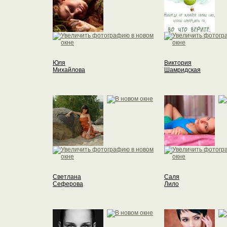
Юля
Виктория
Михайлова
Шамридская
Светлана
Саля
Сеферова
Лило