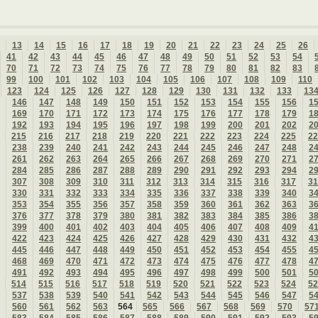
13
14
15
16
17
18
19
20
21
22
23
24
25
26
41
42
43
44
45
46
47
48
49
50
51
52
53
54
70
71
72
73
74
75
76
77
78
79
80
81
82
83
99
100
101
102
103
104
105
106
107
108
109
110
123
124
125
126
127
128
129
130
131
132
133
13
146
147
148
149
150
151
152
153
154
155
156
1
169
170
171
172
173
174
175
176
177
178
179
1
192
193
194
195
196
197
198
199
200
201
202
2
215
216
217
218
219
220
221
222
223
224
225
22
238
239
240
241
242
243
244
245
246
247
248
2
261
262
263
264
265
266
267
268
269
270
271
2
284
285
286
287
288
289
290
291
292
293
294
2
307
308
309
310
311
312
313
314
315
316
317
31
330
331
332
333
334
335
336
337
338
339
340
3
353
354
355
356
357
358
359
360
361
362
363
3
376
377
378
379
380
381
382
383
384
385
386
3
399
400
401
402
403
404
405
406
407
408
409
4
422
423
424
425
426
427
428
429
430
431
432
4
445
446
447
448
449
450
451
452
453
454
455
4
468
469
470
471
472
473
474
475
476
477
478
4
491
492
493
494
495
496
497
498
499
500
501
5
514
515
516
517
518
519
520
521
522
523
524
52
537
538
539
540
541
542
543
544
545
546
547
5
560
561
562
563
564
565
566
567
568
569
570
57