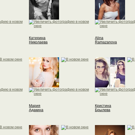
Катерина
Alina
Николаева
Ramazanova
Мария
Кристина
Адакина
Брылева