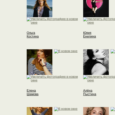
Ольга
Юлия
Костина
Енилина
Елена
Алёна
Шамова
Пыстина