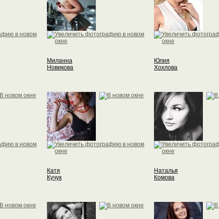
Миланна
Юлия
Новикова
Хохлова
Катя
Наталья
Кучук
Комова