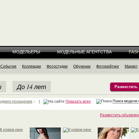
МОДЕЛЬЕРЫ
МОДЕЛЬНЫЕ АГЕНТСТВА
FASH
События
Коллекции
Фотостудии
Обучение
Фоторейтинг
Маркет
ы
До 14 лет
Разместить
Поиск модели
еднего посещения
↓ |
Показать всех
Разместить объявлен