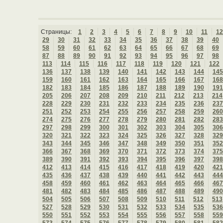
Страницы:
1
2
3
4
5
6
7
8
9
10
11
12
29
30
31
32
33
34
35
36
37
38
39
40
58
59
60
61
62
63
64
65
66
67
68
69
87
88
89
90
91
92
93
94
95
96
97
98
113
114
115
116
117
118
119
120
121
122
136
137
138
139
140
141
142
143
144
145
159
160
161
162
163
164
165
166
167
168
182
183
184
185
186
187
188
189
190
191
205
206
207
208
209
210
211
212
213
214
228
229
230
231
232
233
234
235
236
237
251
252
253
254
255
256
257
258
259
260
274
275
276
277
278
279
280
281
282
283
297
298
299
300
301
302
303
304
305
306
320
321
322
323
324
325
326
327
328
329
343
344
345
346
347
348
349
350
351
352
366
367
368
369
370
371
372
373
374
375
389
390
391
392
393
394
395
396
397
398
412
413
414
415
416
417
418
419
420
421
435
436
437
438
439
440
441
442
443
444
458
459
460
461
462
463
464
465
466
467
481
482
483
484
485
486
487
488
489
490
504
505
506
507
508
509
510
511
512
513
527
528
529
530
531
532
533
534
535
536
550
551
552
553
554
555
556
557
558
559