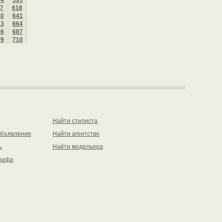
94
595
7
618
40
641
63
664
86
687
09
710
Найти стилиста
объявление
Найти агентство
ь
Найти модельера
рафа