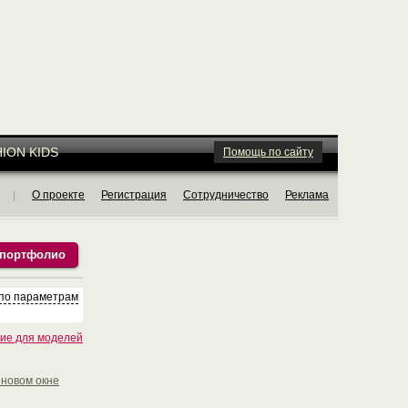
ION KIDS
Помощь по сайту
|
О проекте
Регистрация
Сотрудничество
Реклама
 портфолио
 по параметрам
ие для моделей