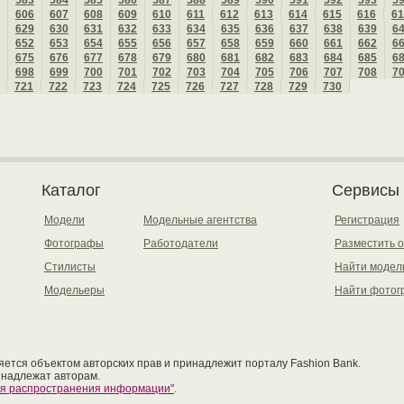
583
584
585
586
587
588
589
590
591
592
593
5
606
607
608
609
610
611
612
613
614
615
616
61
629
630
631
632
633
634
635
636
637
638
639
6
652
653
654
655
656
657
658
659
660
661
662
6
675
676
677
678
679
680
681
682
683
684
685
6
698
699
700
701
702
703
704
705
706
707
708
7
721
722
723
724
725
726
727
728
729
730
Каталог
Сервисы
Модели
Модельные агентства
Регистрация
Фотографы
Работодатели
Разместить 
Стилисты
Найти модел
Модельеры
Найти фотог
ется объектом авторских прав и принадлежит порталу Fashion Bank.
инадлежат авторам.
ия распространения информации"
.