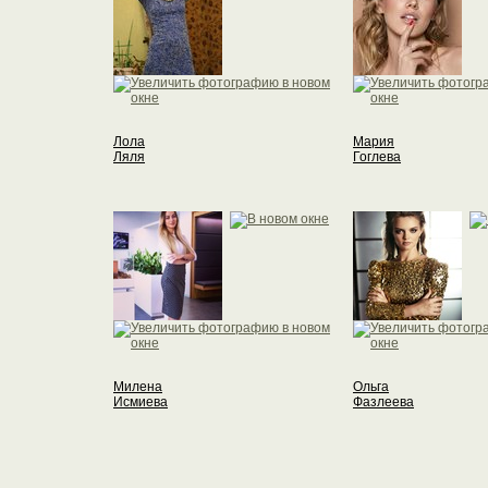
Лола
Мария
Ляля
Гоглева
Милена
Ольга
Исмиева
Фазлеева