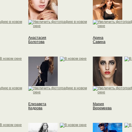
Анастасия
Арина
Болотова
Савина
Елизавета
Мария
Кедрова
Веремеева