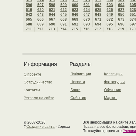
573
574
575
576
577
578
579
580
581
582
596
597
598
599
600
601
602
603
604
605
619
620
621
622
623
624
625
626
627
628
642
643
644
645
646
647
648
649
650
651
665
666
667
668
669
670
671
672
673
674
688
689
690
691
692
693
694
695
696
697
711
712
713
714
715
716
717
718
719
720
Информация
Разделы
Публикации
Коллекции
О проекте
Новости
Фотостудии
Сотрудничество
Блоги
Обучение
Контакты
События
Маркет
Реклама на сайте
© 2007-2026.
Вся информация на сайте явля
//
Создание сайта
- 2opexa
Права на все фотографии, пр
Пожалуйста, прочтите
"Услов