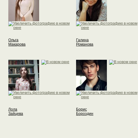
Ольга
Галина
Макарова
Романова
Лола
Борис
Зайцева
Бороздин