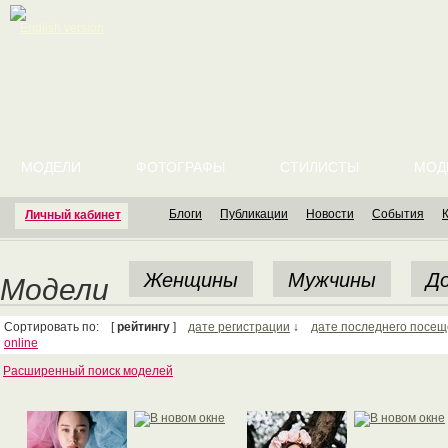
English version
МОДЕЛИ
ФОТОГРАФЫ
СТИЛИСТЫ
МОД
Блоги
Публикации
Новости
События
Личный кабинет
Женщины
Мужчины
До
Модели
Сортировать по: [
рейтингу
]
дате регистрации
↓
дате последнего посе
online
Расширенный поиск моделей