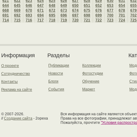
621
622
623
624
625
626
627
628
629
630
631
632
644
645
646
647
648
649
650
651
652
653
654
655
668
669
670
671
672
673
674
675
676
677
678
679
691
692
693
694
695
696
697
698
699
700
701
702
714
715
716
717
718
719
720
721
722
723
724
725
Информация
Разделы
Ка
Публикации
Коллекции
Мод
О проекте
Новости
Фотостудии
Фот
Сотрудничество
Блоги
Обучение
Сти
Контакты
События
Маркет
Мод
Реклама на сайте
© 2007-2026.
Вся информация на сайте является объект
//
Создание сайта
- 2opexa
Права на все фотографии, принадлежат ав
Пожалуйста, прочтите
"Условия распрост