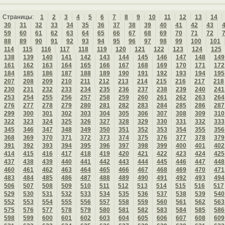
Страницы:
1
2
3
4
5
6
7
8
9
10
11
12
13
14
30
31
32
33
34
35
36
37
38
39
40
41
42
43
59
60
61
62
63
64
65
66
67
68
69
70
71
72
88
89
90
91
92
93
94
95
96
97
98
99
100
101
114
115
116
117
118
119
120
121
122
123
124
125
138
139
140
141
142
143
144
145
146
147
148
149
161
162
163
164
165
166
167
168
169
170
171
172
184
185
186
187
188
189
190
191
192
193
194
195
207
208
209
210
211
212
213
214
215
216
217
218
230
231
232
233
234
235
236
237
238
239
240
241
253
254
255
256
257
258
259
260
261
262
263
264
276
277
278
279
280
281
282
283
284
285
286
287
299
300
301
302
303
304
305
306
307
308
309
310
322
323
324
325
326
327
328
329
330
331
332
333
345
346
347
348
349
350
351
352
353
354
355
356
368
369
370
371
372
373
374
375
376
377
378
379
391
392
393
394
395
396
397
398
399
400
401
402
414
415
416
417
418
419
420
421
422
423
424
425
437
438
439
440
441
442
443
444
445
446
447
448
460
461
462
463
464
465
466
467
468
469
470
471
483
484
485
486
487
488
489
490
491
492
493
494
506
507
508
509
510
511
512
513
514
515
516
517
529
530
531
532
533
534
535
536
537
538
539
540
552
553
554
555
556
557
558
559
560
561
562
563
575
576
577
578
579
580
581
582
583
584
585
586
598
599
600
601
602
603
604
605
606
607
608
609