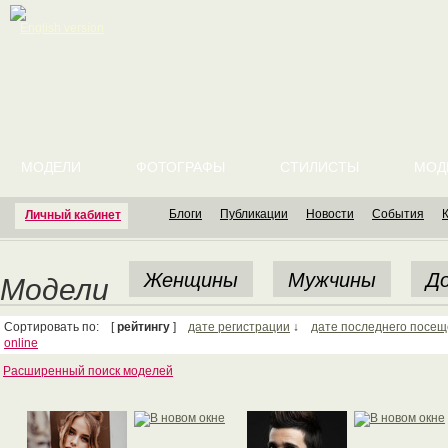
English version
МОДЕЛИ
ФОТОГРАФЫ
СТИЛИСТЫ
МОД
Блоги
Публикации
Новости
События
Личный кабинет
Женщины
Мужчины
До
Модели
Сортировать по: [
рейтингу
]
дате регистрации
↓
дате последнего посе
online
Расширенный поиск моделей