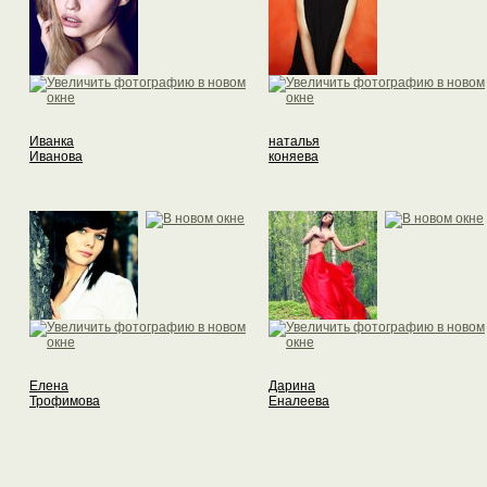
Иванка
наталья
Иванова
коняева
Елена
Дарина
Трофимова
Еналеева