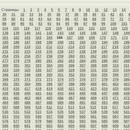
Страницы:
1
2
3
4
5
6
7
8
9
10
11
12
13
14
30
31
32
33
34
35
36
37
38
39
40
41
42
43
59
60
61
62
63
64
65
66
67
68
69
70
71
72
88
89
90
91
92
93
94
95
96
97
98
99
100
101
114
115
116
117
118
119
120
121
122
123
124
125
138
139
140
141
142
143
144
145
146
147
148
149
161
162
163
164
165
166
167
168
169
170
171
172
185
186
187
188
189
190
191
192
193
194
195
196
208
209
210
211
212
213
214
215
216
217
218
219
231
232
233
234
235
236
237
238
239
240
241
242
254
255
256
257
258
259
260
261
262
263
264
265
277
278
279
280
281
282
283
284
285
286
287
288
300
301
302
303
304
305
306
307
308
309
310
311
323
324
325
326
327
328
329
330
331
332
333
334
346
347
348
349
350
351
352
353
354
355
356
357
369
370
371
372
373
374
375
376
377
378
379
380
392
393
394
395
396
397
398
399
400
401
402
403
415
416
417
418
419
420
421
422
423
424
425
426
438
439
440
441
442
443
444
445
446
447
448
449
461
462
463
464
465
466
467
468
469
470
471
472
484
485
486
487
488
489
490
491
492
493
494
495
507
508
509
510
511
512
513
514
515
516
517
518
530
531
532
533
534
535
536
537
538
539
540
541
553
554
555
556
557
558
559
560
561
562
563
564
576
577
578
579
580
581
582
583
584
585
586
587
599
600
601
602
603
604
605
606
607
608
609
610