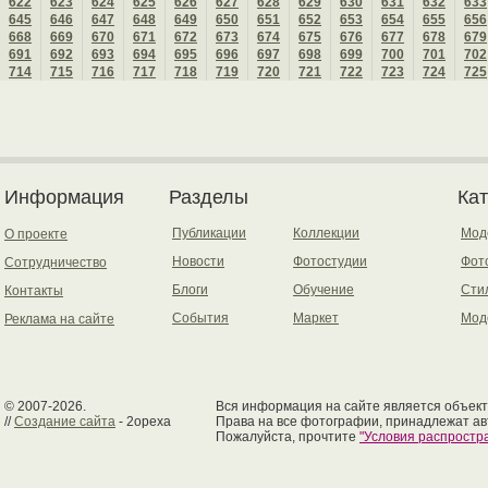
622
623
624
625
626
627
628
629
630
631
632
633
645
646
647
648
649
650
651
652
653
654
655
656
668
669
670
671
672
673
674
675
676
677
678
679
691
692
693
694
695
696
697
698
699
700
701
702
714
715
716
717
718
719
720
721
722
723
724
725
Информация
Разделы
Ка
Публикации
Коллекции
Мод
О проекте
Новости
Фотостудии
Фот
Сотрудничество
Блоги
Обучение
Сти
Контакты
События
Маркет
Мод
Реклама на сайте
© 2007-2026.
Вся информация на сайте является объект
//
Создание сайта
- 2opexa
Права на все фотографии, принадлежат ав
Пожалуйста, прочтите
"Условия распрост