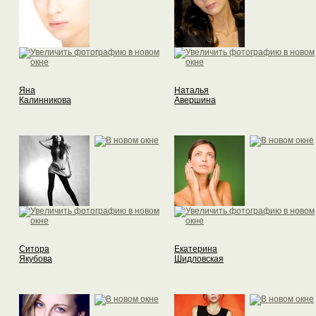
Яна
Наталья
Калинникова
Авершина
Ситора
Екатерина
Якубова
Шидловская