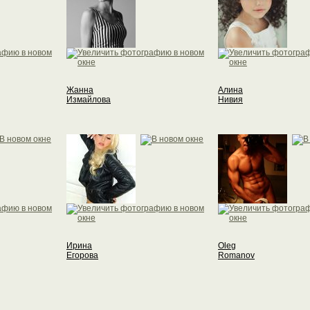
Жанна
Алина
Измайлова
Нивия
Ирина
Oleg
Егорова
Romanov