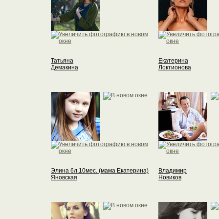
Татьяна
Екатерина
Демакина
Локтионова
Элина 6л.10мес. (мама Екатерина)
Владимир
Яновская
Новиков