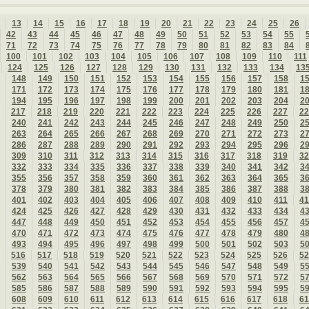
13
14
15
16
17
18
19
20
21
22
23
24
25
26
42
43
44
45
46
47
48
49
50
51
52
53
54
55
71
72
73
74
75
76
77
78
79
80
81
82
83
84
100
101
102
103
104
105
106
107
108
109
110
111
124
125
126
127
128
129
130
131
132
133
134
13
148
149
150
151
152
153
154
155
156
157
158
1
171
172
173
174
175
176
177
178
179
180
181
1
194
195
196
197
198
199
200
201
202
203
204
2
217
218
219
220
221
222
223
224
225
226
227
22
240
241
242
243
244
245
246
247
248
249
250
2
263
264
265
266
267
268
269
270
271
272
273
2
286
287
288
289
290
291
292
293
294
295
296
2
309
310
311
312
313
314
315
316
317
318
319
32
332
333
334
335
336
337
338
339
340
341
342
3
355
356
357
358
359
360
361
362
363
364
365
3
378
379
380
381
382
383
384
385
386
387
388
3
401
402
403
404
405
406
407
408
409
410
411
41
424
425
426
427
428
429
430
431
432
433
434
4
447
448
449
450
451
452
453
454
455
456
457
4
470
471
472
473
474
475
476
477
478
479
480
4
493
494
495
496
497
498
499
500
501
502
503
5
516
517
518
519
520
521
522
523
524
525
526
52
539
540
541
542
543
544
545
546
547
548
549
5
562
563
564
565
566
567
568
569
570
571
572
5
585
586
587
588
589
590
591
592
593
594
595
5
608
609
610
611
612
613
614
615
616
617
618
61