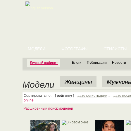
English version
МОДЕЛИ
ФОТОГРАФЫ
СТИЛИСТЫ
Блоги
Публикации
Новости
Личный кабинет
Женщины
Мужчин
Модели
Сортировать по: [
рейтингу
]
дате регистрации
↓
дате посл
online
Расширенный поиск моделей