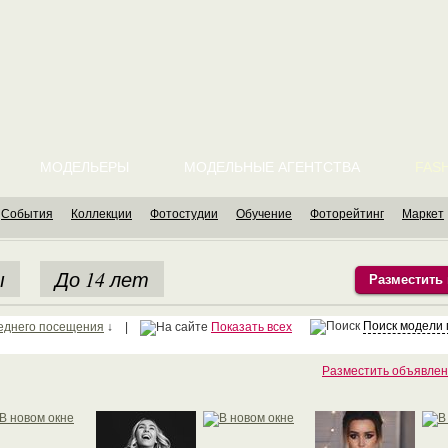
МОДЕЛЬЕРЫ
МОДЕЛЬНЫЕ АГЕНТСТВА
FASH
События
Коллекции
Фотостудии
Обучение
Фоторейтинг
Маркет
ы
До 14 лет
Разместить
Поиск модели
еднего посещения
↓ |
Показать всех
Разместить объявлен