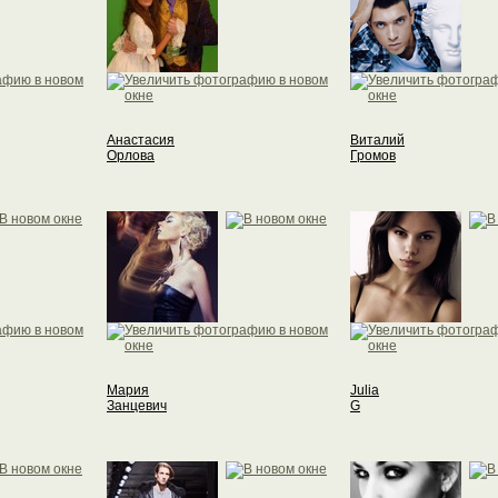
Анастасия
Виталий
Орлова
Громов
Мария
Julia
Занцевич
G