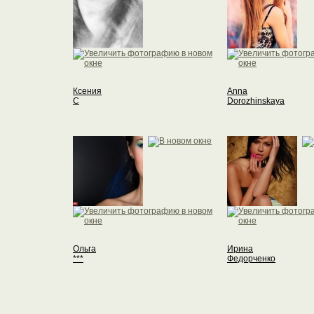
Ксения
Anna
С
Dorozhinskaya
Ольга
Ирина
***
Федорченко