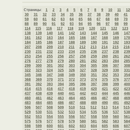
Страницы:
1
2
3
4
5
6
7
8
9
10
11
12
30
31
32
33
34
35
36
37
38
39
40
41
59
60
61
62
63
64
65
66
67
68
69
70
88
89
90
91
92
93
94
95
96
97
98
99
114
115
116
117
118
119
120
121
122
123
138
139
140
141
142
143
144
145
146
147
161
162
163
164
165
166
167
168
169
170
184
185
186
187
188
189
190
191
192
193
207
208
209
210
211
212
213
214
215
216
230
231
232
233
234
235
236
237
238
239
253
254
255
256
257
258
259
260
261
262
276
277
278
279
280
281
282
283
284
285
299
300
301
302
303
304
305
306
307
308
322
323
324
325
326
327
328
329
330
331
345
346
347
348
349
350
351
352
353
354
368
369
370
371
372
373
374
375
376
377
391
392
393
394
395
396
397
398
399
400
414
415
416
417
418
419
420
421
422
423
437
438
439
440
441
442
443
444
445
446
460
461
462
463
464
465
466
467
468
469
483
484
485
486
487
488
489
490
491
492
506
507
508
509
510
511
512
513
514
515
529
530
531
532
533
534
535
536
537
538
552
553
554
555
556
557
558
559
560
561
575
576
577
578
579
580
581
582
583
584
598
599
600
601
602
603
604
605
606
607