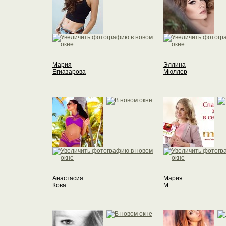
Мария
Эллина
Егиазарова
Мюллер
Анастасия
Мария
Кова
М