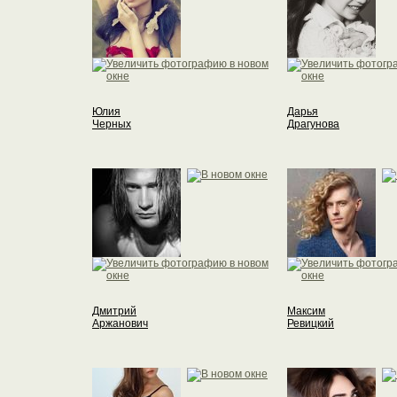
Юлия
Дарья
Черных
Драгунова
Дмитрий
Максим
Аржанович
Ревицкий