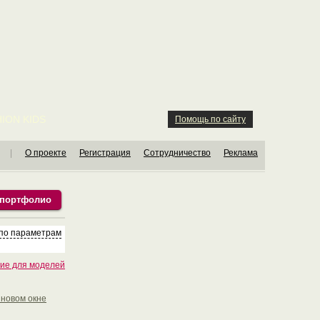
ION KIDS
Помощь по сайту
|
О проекте
Регистрация
Сотрудничество
Реклама
 портфолио
 по параметрам
ие для моделей