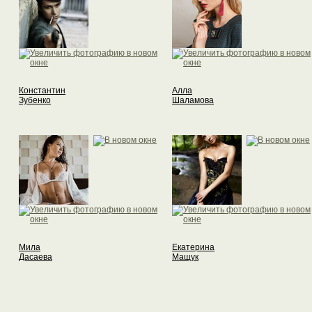
Константин
Алла
Зубенко
Шаламова
Мила
Екатерина
Дасаева
Мащук