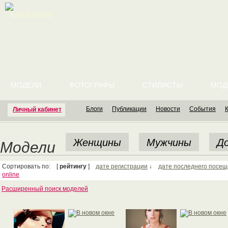
English version
МОДЕЛИ
ФОТОГРАФЫ
СТИЛИСТЫ
МОД
Блоги
Публикации
Новости
События
Личный кабинет
Женщины
Мужчины
До
Модели
Сортировать по: [
рейтингу
]
дате регистрации
↓
дате последнего посе
online
Расширенный поиск моделей