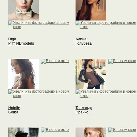
Olga
Алина
P @ NDmodels
Голубева
Natalie
Теоланда
Golba
Франко