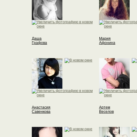
Даша
Мария
Графова
Афонина
Анастасия
Артем
Савенкова
Веселов