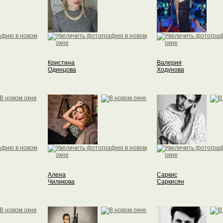
Кристина
Валерия
Одинцова
Ходунова
Алена
Саркис
Чиликова
Саркисян