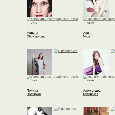
Марина
Алина
Обризанова
Чусь
Полина
Александра
Новицкая
Рувинская