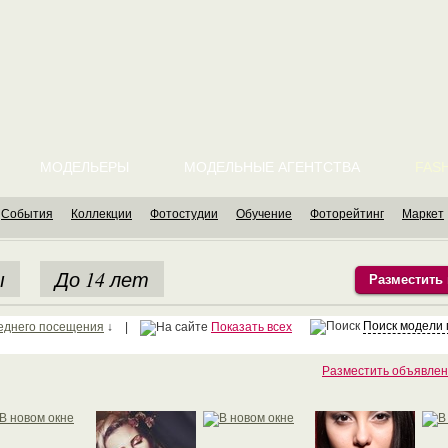
МОДЕЛЬЕРЫ
МОДЕЛЬНЫЕ АГЕНТСТВА
FASH
События
Коллекции
Фотостудии
Обучение
Фоторейтинг
Маркет
ы
До 14 лет
Разместить
Поиск модели
еднего посещения
↓ |
Показать всех
Разместить объявлен