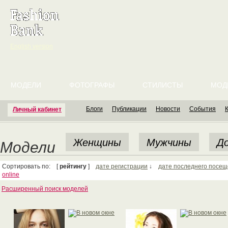
English version
МОДЕЛИ
ФОТОГРАФЫ
СТИЛИСТЫ
МОД
Блоги
Публикации
Новости
События
Личный кабинет
Женщины
Мужчины
До
Модели
Сортировать по: [
рейтингу
]
дате регистрации
↓
дате последнего посе
online
Расширенный поиск моделей