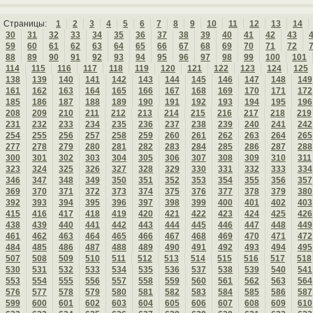
Страницы:
1
2
3
4
5
6
7
8
9
10
11
12
13
14
30
31
32
33
34
35
36
37
38
39
40
41
42
43
59
60
61
62
63
64
65
66
67
68
69
70
71
72
88
89
90
91
92
93
94
95
96
97
98
99
100
101
114
115
116
117
118
119
120
121
122
123
124
125
138
139
140
141
142
143
144
145
146
147
148
149
161
162
163
164
165
166
167
168
169
170
171
172
185
186
187
188
189
190
191
192
193
194
195
196
208
209
210
211
212
213
214
215
216
217
218
219
231
232
233
234
235
236
237
238
239
240
241
242
254
255
256
257
258
259
260
261
262
263
264
265
277
278
279
280
281
282
283
284
285
286
287
288
300
301
302
303
304
305
306
307
308
309
310
311
323
324
325
326
327
328
329
330
331
332
333
334
346
347
348
349
350
351
352
353
354
355
356
357
369
370
371
372
373
374
375
376
377
378
379
380
392
393
394
395
396
397
398
399
400
401
402
403
415
416
417
418
419
420
421
422
423
424
425
426
438
439
440
441
442
443
444
445
446
447
448
449
461
462
463
464
465
466
467
468
469
470
471
472
484
485
486
487
488
489
490
491
492
493
494
495
507
508
509
510
511
512
513
514
515
516
517
518
530
531
532
533
534
535
536
537
538
539
540
541
553
554
555
556
557
558
559
560
561
562
563
564
576
577
578
579
580
581
582
583
584
585
586
587
599
600
601
602
603
604
605
606
607
608
609
610