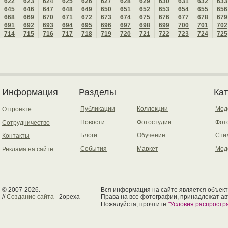
622
623
624
625
626
627
628
629
630
631
632
633
645
646
647
648
649
650
651
652
653
654
655
656
668
669
670
671
672
673
674
675
676
677
678
679
691
692
693
694
695
696
697
698
699
700
701
702
714
715
716
717
718
719
720
721
722
723
724
725
Информация
Разделы
Ка
Публикации
Коллекции
Мод
О проекте
Новости
Фотостудии
Фот
Сотрудничество
Блоги
Обучение
Сти
Контакты
События
Маркет
Мод
Реклама на сайте
© 2007-2026.
Вся информация на сайте является объект
//
Создание сайта
- 2opexa
Права на все фотографии, принадлежат ав
Пожалуйста, прочтите
"Условия распрост