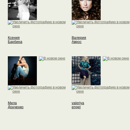
Ксения
Валерия
Барбина
Аврос
Мила
valeriya
Донченко
engel