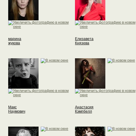
марина
Елизавета
жукова
Князева
Макс
Анастасия
Наумович
Кэмпбелл