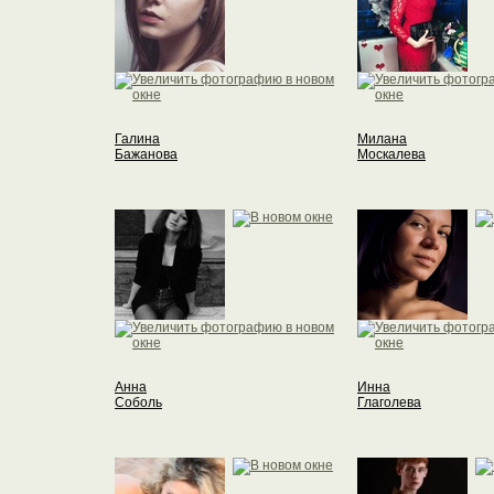
Галина
Милана
Бажанова
Москалева
Анна
Инна
Соболь
Глаголева