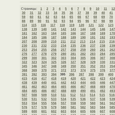
Страницы:
1
2
3
4
5
6
7
8
9
10
11
12
30
31
32
33
34
35
36
37
38
39
40
41
59
60
61
62
63
64
65
66
67
68
69
70
88
89
90
91
92
93
94
95
96
97
98
99
114
115
116
117
118
119
120
121
122
123
138
139
140
141
142
143
144
145
146
147
161
162
163
164
165
166
167
168
169
170
184
185
186
187
188
189
190
191
192
193
207
208
209
210
211
212
213
214
215
216
230
231
232
233
234
235
236
237
238
239
253
254
255
256
257
258
259
260
261
262
276
277
278
279
280
281
282
283
284
285
299
300
301
302
303
304
305
306
307
308
322
323
324
325
326
327
328
329
330
331
345
346
347
348
349
350
351
352
353
354
368
369
370
371
372
373
374
375
376
377
391
392
393
394
395
396
397
398
399
400
415
416
417
418
419
420
421
422
423
424
438
439
440
441
442
443
444
445
446
447
461
462
463
464
465
466
467
468
469
470
484
485
486
487
488
489
490
491
492
493
507
508
509
510
511
512
513
514
515
516
530
531
532
533
534
535
536
537
538
539
553
554
555
556
557
558
559
560
561
562
576
577
578
579
580
581
582
583
584
585
599
600
601
602
603
604
605
606
607
608