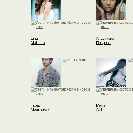
Lina
Анастасия
Malinina
Петрова
Тарас
Maria
Мельничук
ATT