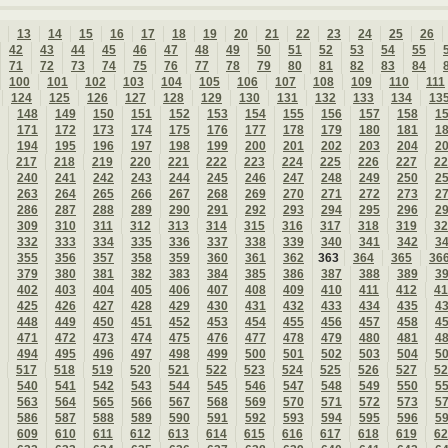
13
14
15
16
17
18
19
20
21
22
23
24
25
26
42
43
44
45
46
47
48
49
50
51
52
53
54
55
71
72
73
74
75
76
77
78
79
80
81
82
83
84
100
101
102
103
104
105
106
107
108
109
110
111
124
125
126
127
128
129
130
131
132
133
134
13
148
149
150
151
152
153
154
155
156
157
158
1
171
172
173
174
175
176
177
178
179
180
181
1
194
195
196
197
198
199
200
201
202
203
204
2
217
218
219
220
221
222
223
224
225
226
227
22
240
241
242
243
244
245
246
247
248
249
250
2
263
264
265
266
267
268
269
270
271
272
273
2
286
287
288
289
290
291
292
293
294
295
296
2
309
310
311
312
313
314
315
316
317
318
319
32
332
333
334
335
336
337
338
339
340
341
342
3
355
356
357
358
359
360
361
362
363
364
365
36
379
380
381
382
383
384
385
386
387
388
389
3
402
403
404
405
406
407
408
409
410
411
412
41
425
426
427
428
429
430
431
432
433
434
435
4
448
449
450
451
452
453
454
455
456
457
458
4
471
472
473
474
475
476
477
478
479
480
481
4
494
495
496
497
498
499
500
501
502
503
504
5
517
518
519
520
521
522
523
524
525
526
527
52
540
541
542
543
544
545
546
547
548
549
550
5
563
564
565
566
567
568
569
570
571
572
573
5
586
587
588
589
590
591
592
593
594
595
596
5
609
610
611
612
613
614
615
616
617
618
619
62