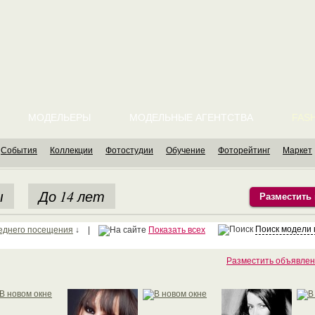
МОДЕЛЬЕРЫ
МОДЕЛЬНЫЕ АГЕНТСТВА
FASH
События
Коллекции
Фотостудии
Обучение
Фоторейтинг
Маркет
ы
До 14 лет
Разместить
Поиск модели
еднего посещения
↓ |
Показать всех
Разместить объявлен