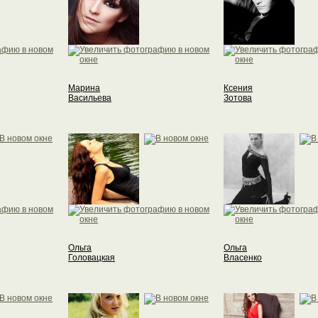
Марина
Ксения
Васильева
Зотова
Ольга
Ольга
Головацкая
Власенко