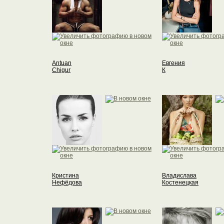
Antuan
Евгения
Chigur
К
Кристина
Владислава
Нефёдова
Костенецкая