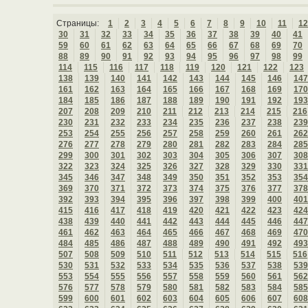
Страницы:
1
2
3
4
5
6
7
8
9
10
11
12
30
31
32
33
34
35
36
37
38
39
40
41
59
60
61
62
63
64
65
66
67
68
69
70
88
89
90
91
92
93
94
95
96
97
98
99
114
115
116
117
118
119
120
121
122
123
138
139
140
141
142
143
144
145
146
147
161
162
163
164
165
166
167
168
169
170
184
185
186
187
188
189
190
191
192
193
207
208
209
210
211
212
213
214
215
216
230
231
232
233
234
235
236
237
238
239
253
254
255
256
257
258
259
260
261
262
276
277
278
279
280
281
282
283
284
285
299
300
301
302
303
304
305
306
307
308
322
323
324
325
326
327
328
329
330
331
345
346
347
348
349
350
351
352
353
354
369
370
371
372
373
374
375
376
377
378
392
393
394
395
396
397
398
399
400
401
415
416
417
418
419
420
421
422
423
424
438
439
440
441
442
443
444
445
446
447
461
462
463
464
465
466
467
468
469
470
484
485
486
487
488
489
490
491
492
493
507
508
509
510
511
512
513
514
515
516
530
531
532
533
534
535
536
537
538
539
553
554
555
556
557
558
559
560
561
562
576
577
578
579
580
581
582
583
584
585
599
600
601
602
603
604
605
606
607
608