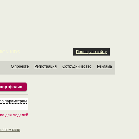
ION KIDS
Помощь по сайту
|
О проекте
Регистрация
Сотрудничество
Реклама
 портфолио
 по параметрам
ие для моделей