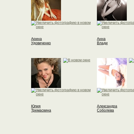
Арина
Анна
Удовиченко
Влади
Юлия
Александра
Тремаскина
Соболева