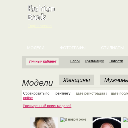
English version
МОДЕЛИ
ФОТОГРАФЫ
СТИЛИСТЫ
Блоги
Публикации
Новости
Личный кабинет
Женщины
Мужчин
Модели
Сортировать по: [
рейтингу
]
дате регистрации
↓
дате посл
online
Расширенный поиск моделей