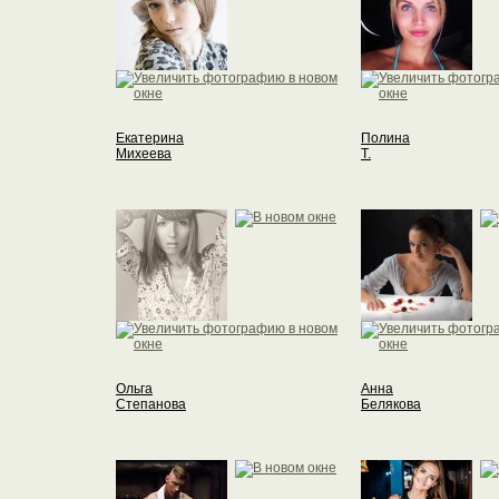
Екатерина
Полина
Михеева
Т.
Ольга
Анна
Степанова
Белякова