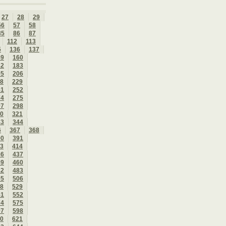
27
28
29
56
57
58
85
86
87
112
113
5
136
137
59
160
82
183
05
206
8
229
51
252
74
275
97
298
0
321
43
344
6
367
368
90
391
3
414
36
437
59
460
82
483
05
506
8
529
51
552
74
575
97
598
0
621