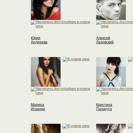
Юлия
Алексей
Андреева
Лазовский
Марина
Кристина
Исаенко
Палагута