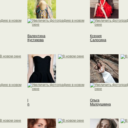
Валентина
Ксения
Кустикова
Салосина
l
Ольга
n
Малоушкина