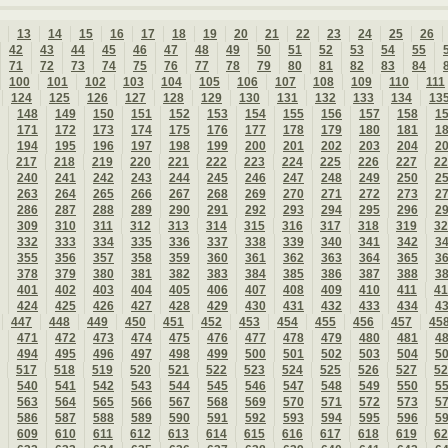
13
14
15
16
17
18
19
20
21
22
23
24
25
26
42
43
44
45
46
47
48
49
50
51
52
53
54
55
71
72
73
74
75
76
77
78
79
80
81
82
83
84
100
101
102
103
104
105
106
107
108
109
110
111
124
125
126
127
128
129
130
131
132
133
134
13
148
149
150
151
152
153
154
155
156
157
158
1
171
172
173
174
175
176
177
178
179
180
181
1
194
195
196
197
198
199
200
201
202
203
204
2
217
218
219
220
221
222
223
224
225
226
227
22
240
241
242
243
244
245
246
247
248
249
250
2
263
264
265
266
267
268
269
270
271
272
273
2
286
287
288
289
290
291
292
293
294
295
296
2
309
310
311
312
313
314
315
316
317
318
319
32
332
333
334
335
336
337
338
339
340
341
342
3
355
356
357
358
359
360
361
362
363
364
365
3
378
379
380
381
382
383
384
385
386
387
388
3
401
402
403
404
405
406
407
408
409
410
411
41
424
425
426
427
428
429
430
431
432
433
434
4
447
448
449
450
451
452
453
454
455
456
457
45
471
472
473
474
475
476
477
478
479
480
481
4
494
495
496
497
498
499
500
501
502
503
504
5
517
518
519
520
521
522
523
524
525
526
527
52
540
541
542
543
544
545
546
547
548
549
550
5
563
564
565
566
567
568
569
570
571
572
573
5
586
587
588
589
590
591
592
593
594
595
596
5
609
610
611
612
613
614
615
616
617
618
619
62