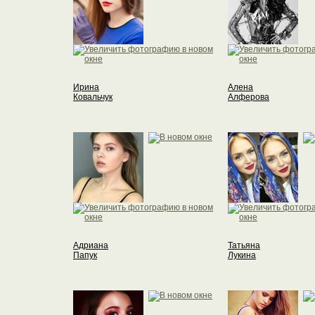
Ирина
Алена
Ковальчук
Алферова
Адриана
Татьяна
Папук
Лукина