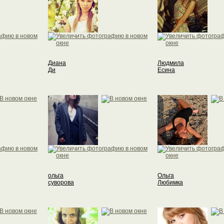
Диана
Людмила
Ди
Есина
ольга
Ольга
суворова
Любимка