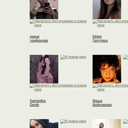
дарья
Юлия
трифонова
Гапутина
Samantha
Маша
Death
Войновская