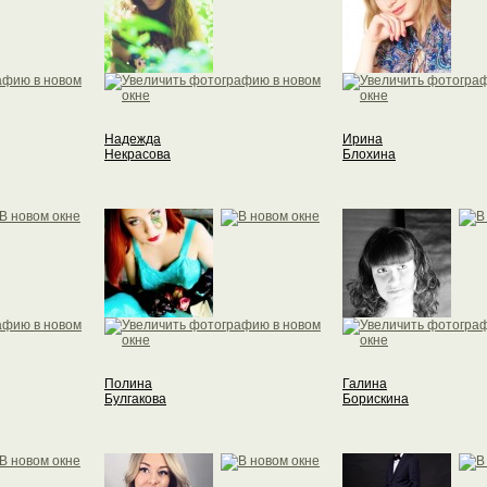
Надежда
Ирина
Некрасова
Блохина
Полина
Галина
Булгакова
Борискина