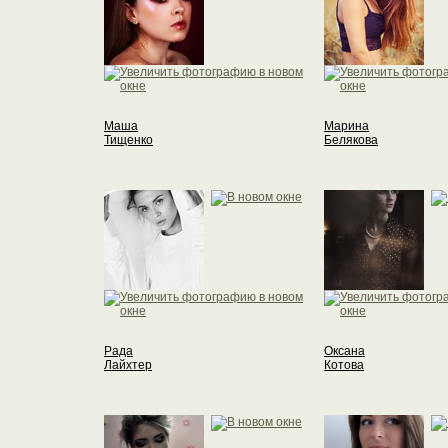
Маша
Марина
Тищенко
Белякова
Рада
Оксана
Лайхтер
Котова