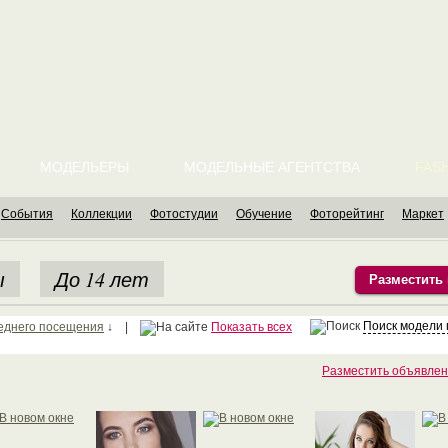
МОДЕЛЬЕРЫ
МОДЕЛЬНЫЕ АГЕНТСТВА
FASH
События
Коллекции
Фотостудии
Обучение
Фоторейтинг
Маркет
ы
До 14 лет
Разместить
Поиск модели
еднего посещения
↓ |
Показать всех
Разместить объявлен