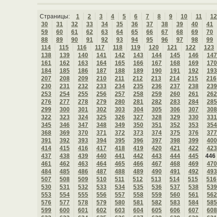
Страницы:
1
2
3
4
5
6
7
8
9
10
11
12
30
31
32
33
34
35
36
37
38
39
40
41
59
60
61
62
63
64
65
66
67
68
69
70
88
89
90
91
92
93
94
95
96
97
98
99
114
115
116
117
118
119
120
121
122
123
138
139
140
141
142
143
144
145
146
147
161
162
163
164
165
166
167
168
169
170
184
185
186
187
188
189
190
191
192
193
207
208
209
210
211
212
213
214
215
216
230
231
232
233
234
235
236
237
238
239
253
254
255
256
257
258
259
260
261
262
276
277
278
279
280
281
282
283
284
285
299
300
301
302
303
304
305
306
307
308
322
323
324
325
326
327
328
329
330
331
345
346
347
348
349
350
351
352
353
354
368
369
370
371
372
373
374
375
376
377
391
392
393
394
395
396
397
398
399
400
414
415
416
417
418
419
420
421
422
423
437
438
439
440
441
442
443
444
445
446
461
462
463
464
465
466
467
468
469
470
484
485
486
487
488
489
490
491
492
493
507
508
509
510
511
512
513
514
515
516
530
531
532
533
534
535
536
537
538
539
553
554
555
556
557
558
559
560
561
562
576
577
578
579
580
581
582
583
584
585
599
600
601
602
603
604
605
606
607
608