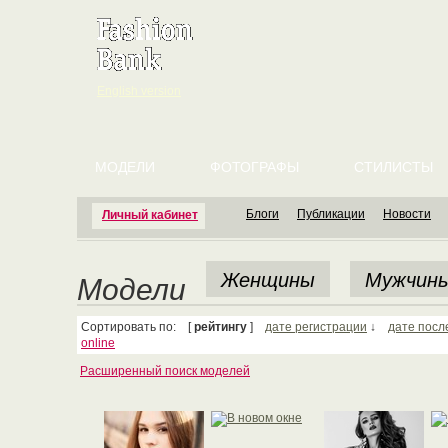
English version
МОДЕЛИ
ФОТОГРАФЫ
СТИЛИСТЫ
Блоги
Публикации
Новости
Личный кабинет
Женщины
Мужчин
Модели
Сортировать по: [
рейтингу
]
дате регистрации
↓
дате посл
online
Расширенный поиск моделей