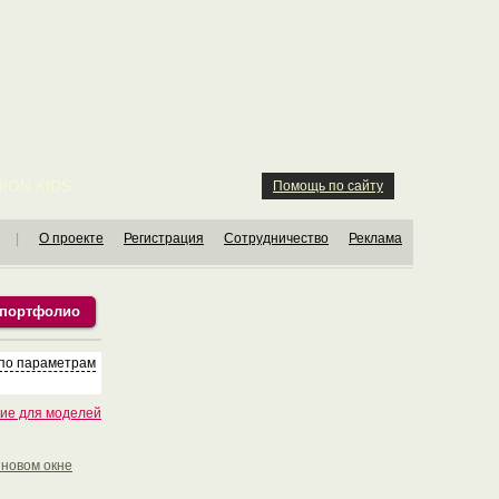
ION KIDS
Помощь по сайту
|
О проекте
Регистрация
Сотрудничество
Реклама
 портфолио
 по параметрам
ие для моделей