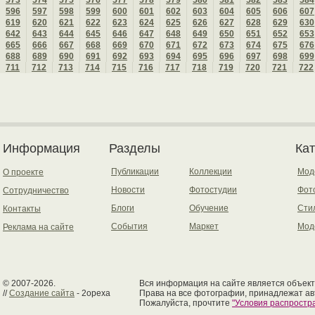
573
574
575
576
577
578
579
580
581
582
583
584
596
597
598
599
600
601
602
603
604
605
606
607
619
620
621
622
623
624
625
626
627
628
629
630
642
643
644
645
646
647
648
649
650
651
652
653
665
666
667
668
669
670
671
672
673
674
675
676
688
689
690
691
692
693
694
695
696
697
698
699
711
712
713
714
715
716
717
718
719
720
721
722
Информация
Разделы
Ка
Публикации
Коллекции
Мод
О проекте
Новости
Фотостудии
Фот
Сотрудничество
Блоги
Обучение
Сти
Контакты
События
Маркет
Мод
Реклама на сайте
© 2007-2026.
Вся информация на сайте является объект
//
Создание сайта
- 2opexa
Права на все фотографии, принадлежат ав
Пожалуйста, прочтите
"Условия распрост