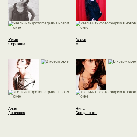
Юлия
Алеся
Сорокина
М
Алия
Нина
Денисова
Бондаренко