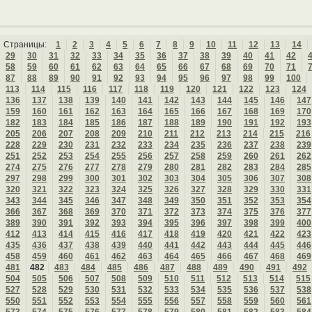
Страницы:
1
2
3
4
5
6
7
8
9
10
11
12
13
14
29
30
31
32
33
34
35
36
37
38
39
40
41
42
58
59
60
61
62
63
64
65
66
67
68
69
70
71
87
88
89
90
91
92
93
94
95
96
97
98
99
100
113
114
115
116
117
118
119
120
121
122
123
124
136
137
138
139
140
141
142
143
144
145
146
147
159
160
161
162
163
164
165
166
167
168
169
170
182
183
184
185
186
187
188
189
190
191
192
193
205
206
207
208
209
210
211
212
213
214
215
216
228
229
230
231
232
233
234
235
236
237
238
239
251
252
253
254
255
256
257
258
259
260
261
262
274
275
276
277
278
279
280
281
282
283
284
285
297
298
299
300
301
302
303
304
305
306
307
308
320
321
322
323
324
325
326
327
328
329
330
331
343
344
345
346
347
348
349
350
351
352
353
354
366
367
368
369
370
371
372
373
374
375
376
377
389
390
391
392
393
394
395
396
397
398
399
400
412
413
414
415
416
417
418
419
420
421
422
423
435
436
437
438
439
440
441
442
443
444
445
446
458
459
460
461
462
463
464
465
466
467
468
469
481
482
483
484
485
486
487
488
489
490
491
492
504
505
506
507
508
509
510
511
512
513
514
515
527
528
529
530
531
532
533
534
535
536
537
538
550
551
552
553
554
555
556
557
558
559
560
561