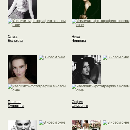
Ольга
Ника
Белькова
Чернова
Полина
София
Булгакова
Фомичева