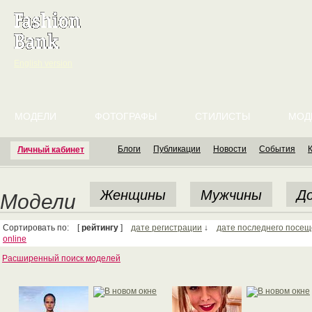
English version
МОДЕЛИ
ФОТОГРАФЫ
СТИЛИСТЫ
МОД
Блоги
Публикации
Новости
События
Личный кабинет
Женщины
Мужчины
До
Модели
Сортировать по: [
рейтингу
]
дате регистрации
↓
дате последнего посе
online
Расширенный поиск моделей