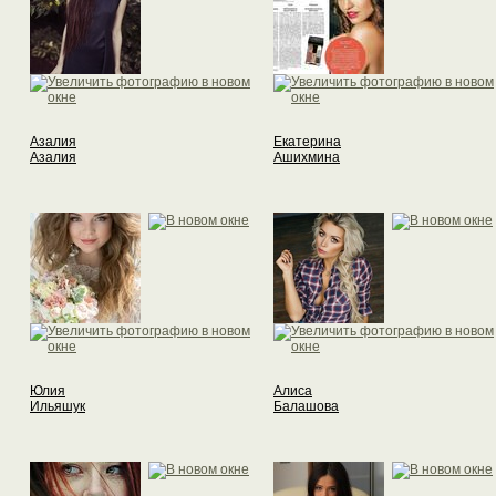
Азалия
Екатерина
Азалия
Ашихмина
Юлия
Алиса
Ильяшук
Балашова