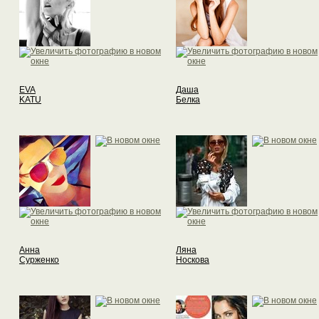
EVA
Даша
KATU
Белка
Анна
Ляна
Сурженко
Носкова