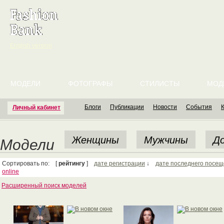
English version
МОДЕЛИ
ФОТОГРАФЫ
СТИЛИСТЫ
МОД
Блоги
Публикации
Новости
События
Личный кабинет
Женщины
Мужчины
До
Модели
Сортировать по: [
рейтингу
]
дате регистрации
↓
дате последнего посе
online
Расширенный поиск моделей