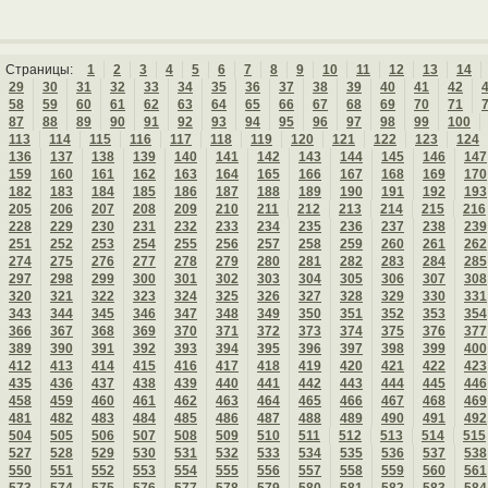
Страницы:
1
2
3
4
5
6
7
8
9
10
11
12
13
14
29
30
31
32
33
34
35
36
37
38
39
40
41
42
58
59
60
61
62
63
64
65
66
67
68
69
70
71
87
88
89
90
91
92
93
94
95
96
97
98
99
100
113
114
115
116
117
118
119
120
121
122
123
124
136
137
138
139
140
141
142
143
144
145
146
147
159
160
161
162
163
164
165
166
167
168
169
170
182
183
184
185
186
187
188
189
190
191
192
193
205
206
207
208
209
210
211
212
213
214
215
216
228
229
230
231
232
233
234
235
236
237
238
239
251
252
253
254
255
256
257
258
259
260
261
262
274
275
276
277
278
279
280
281
282
283
284
285
297
298
299
300
301
302
303
304
305
306
307
308
320
321
322
323
324
325
326
327
328
329
330
331
343
344
345
346
347
348
349
350
351
352
353
354
366
367
368
369
370
371
372
373
374
375
376
377
389
390
391
392
393
394
395
396
397
398
399
400
412
413
414
415
416
417
418
419
420
421
422
423
435
436
437
438
439
440
441
442
443
444
445
446
458
459
460
461
462
463
464
465
466
467
468
469
481
482
483
484
485
486
487
488
489
490
491
492
504
505
506
507
508
509
510
511
512
513
514
515
527
528
529
530
531
532
533
534
535
536
537
538
550
551
552
553
554
555
556
557
558
559
560
561