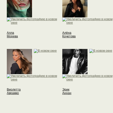
Алла
Алёна
Морева
Кочетова
Виолетта
Эрик
Аврамко
Аннан