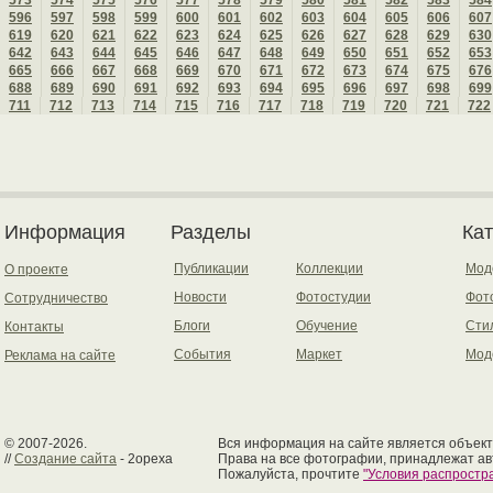
573
574
575
576
577
578
579
580
581
582
583
584
596
597
598
599
600
601
602
603
604
605
606
607
619
620
621
622
623
624
625
626
627
628
629
630
642
643
644
645
646
647
648
649
650
651
652
653
665
666
667
668
669
670
671
672
673
674
675
676
688
689
690
691
692
693
694
695
696
697
698
699
711
712
713
714
715
716
717
718
719
720
721
722
Информация
Разделы
Ка
Публикации
Коллекции
Мод
О проекте
Новости
Фотостудии
Фот
Сотрудничество
Блоги
Обучение
Сти
Контакты
События
Маркет
Мод
Реклама на сайте
© 2007-2026.
Вся информация на сайте является объект
//
Создание сайта
- 2opexa
Права на все фотографии, принадлежат ав
Пожалуйста, прочтите
"Условия распрост