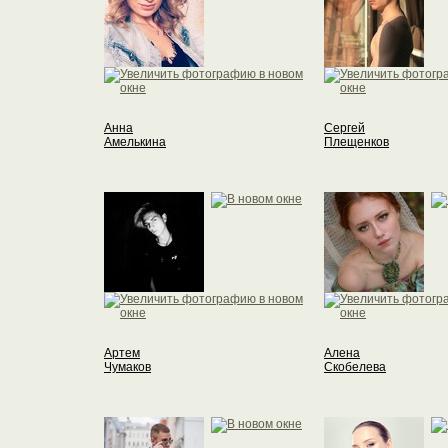
Анна
Сергей
Амелькина
Плещенков
Артем
Алена
Чумаков
Скобелева