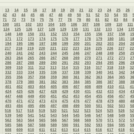
13
14
15
16
17
18
19
20
21
22
23
24
25
26
42
43
44
45
46
47
48
49
50
51
52
53
54
55
71
72
73
74
75
76
77
78
79
80
81
82
83
84
100
101
102
103
104
105
106
107
108
109
110
111
124
125
126
127
128
129
130
131
132
133
134
13
148
149
150
151
152
153
154
155
156
157
158
1
171
172
173
174
175
176
177
178
179
180
181
1
194
195
196
197
198
199
200
201
202
203
204
2
217
218
219
220
221
222
223
224
225
226
227
22
240
241
242
243
244
245
246
247
248
249
250
2
263
264
265
266
267
268
269
270
271
272
273
2
286
287
288
289
290
291
292
293
294
295
296
2
309
310
311
312
313
314
315
316
317
318
319
32
332
333
334
335
336
337
338
339
340
341
342
3
355
356
357
358
359
360
361
362
363
364
365
3
378
379
380
381
382
383
384
385
386
387
388
3
401
402
403
404
405
406
407
408
409
410
411
41
424
425
426
427
428
429
430
431
432
433
434
4
447
448
449
450
451
452
453
454
455
456
457
4
470
471
472
473
474
475
476
477
478
479
480
4
493
494
495
496
497
498
499
500
501
502
503
5
516
517
518
519
520
521
522
523
524
525
526
52
539
540
541
542
543
544
545
546
547
548
549
5
562
563
564
565
566
567
568
569
570
571
572
5
585
586
587
588
589
590
591
592
593
594
595
5
608
609
610
611
612
613
614
615
616
617
618
61