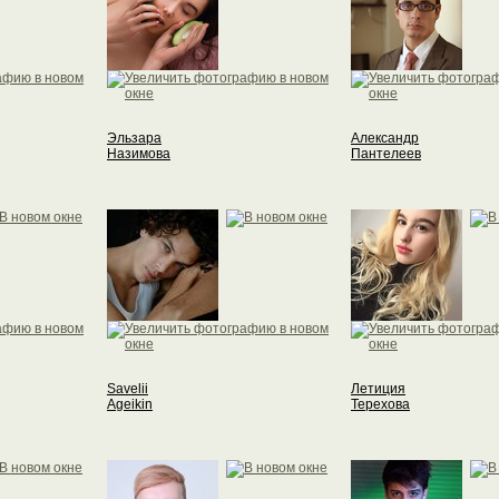
Эльзара
Александр
Назимова
Пантелеев
Savelii
Летиция
Ageikin
Терехова