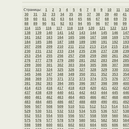
Страницы:
1
2
3
4
5
6
7
8
9
10
11
12
30
31
32
33
34
35
36
37
38
39
40
41
59
60
61
62
63
64
65
66
67
68
69
70
88
89
90
91
92
93
94
95
96
97
98
99
114
115
116
117
118
119
120
121
122
123
138
139
140
141
142
143
144
145
146
147
161
162
163
164
165
166
167
168
169
170
184
185
186
187
188
189
190
191
192
193
207
208
209
210
211
212
213
214
215
216
230
231
232
233
234
235
236
237
238
239
253
254
255
256
257
258
259
260
261
262
276
277
278
279
280
281
282
283
284
285
299
300
301
302
303
304
305
306
307
308
322
323
324
325
326
327
328
329
330
331
345
346
347
348
349
350
351
352
353
354
368
369
370
371
372
373
374
375
376
377
391
392
393
394
395
396
397
398
399
400
414
415
416
417
418
419
420
421
422
423
437
438
439
440
441
442
443
444
445
446
460
461
462
463
464
465
466
467
468
469
483
484
485
486
487
488
489
490
491
492
506
507
508
509
510
511
512
513
514
515
529
530
531
532
533
534
535
536
537
538
552
553
554
555
556
557
558
559
560
561
575
576
577
578
579
580
581
582
583
584
598
599
600
601
602
603
604
605
606
607