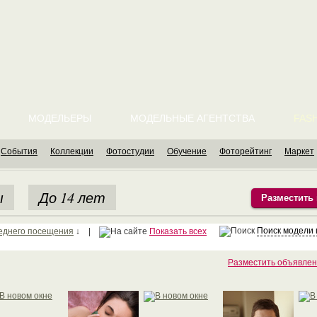
МОДЕЛЬЕРЫ
МОДЕЛЬНЫЕ АГЕНТСТВА
FASH
События
Коллекции
Фотостудии
Обучение
Фоторейтинг
Маркет
ы
До 14 лет
Разместить
Поиск модели
еднего посещения
↓ |
Показать всех
Разместить объявлен