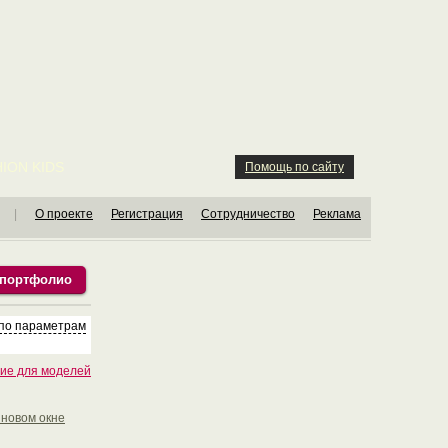
ION KIDS
Помощь по сайту
|
О проекте
Регистрация
Сотрудничество
Реклама
 портфолио
 по параметрам
ие для моделей