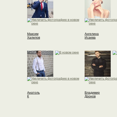
Максим
Ангелина
Халилов
Исаева
Анатоль
Владимир
К
Дронов