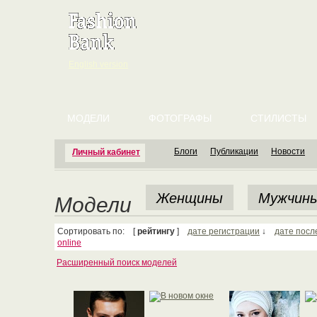
English version
МОДЕЛИ
ФОТОГРАФЫ
СТИЛИСТЫ
Блоги
Публикации
Новости
Личный кабинет
Женщины
Мужчин
Модели
Сортировать по: [
рейтингу
]
дате регистрации
↓
дате посл
online
Расширенный поиск моделей