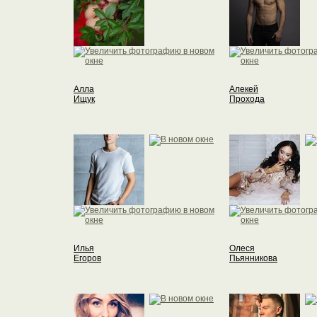
Алла
Алекей
Ищук
Прохода
Илья
Олеся
Егоров
Пьянникова