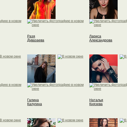
Разя
Лариса
Дувазаева
Александрова
Галина
Наталья
Калугина
Князева