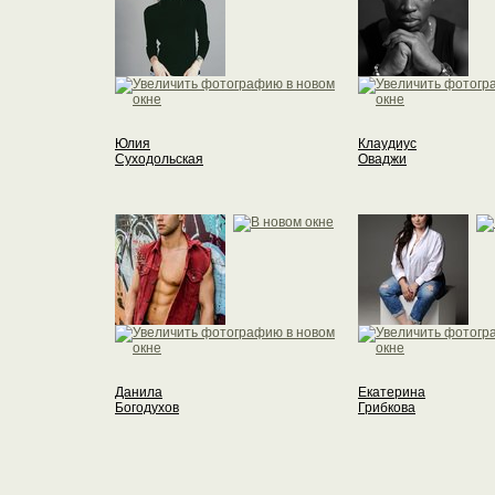
Юлия
Клаудиус
Суходольская
Оваджи
Данила
Екатерина
Богодухов
Грибкова