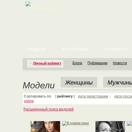
English version
МОДЕЛИ
ФОТОГРАФЫ
СТИЛИСТЫ
Блоги
Публикации
Новости
Личный кабинет
Женщины
Мужчин
Модели
Сортировать по: [
рейтингу
]
дате регистрации
↓
дате посл
online
Расширенный поиск моделей