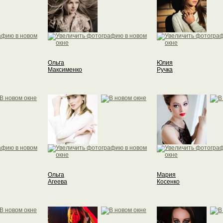
Ольга
Юлия
Максименко
Ручка
Ольга
Мария
Агеева
Косенко