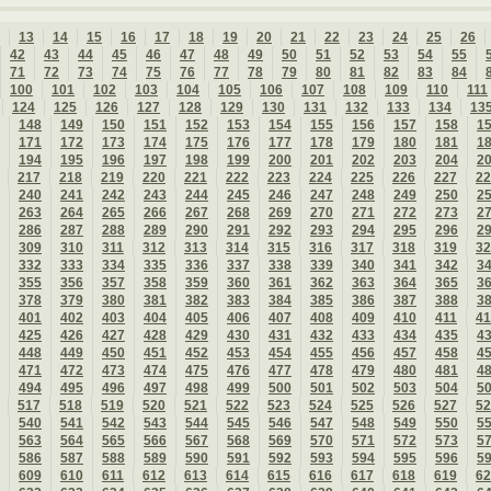
13
14
15
16
17
18
19
20
21
22
23
24
25
26
42
43
44
45
46
47
48
49
50
51
52
53
54
55
71
72
73
74
75
76
77
78
79
80
81
82
83
84
100
101
102
103
104
105
106
107
108
109
110
111
124
125
126
127
128
129
130
131
132
133
134
13
148
149
150
151
152
153
154
155
156
157
158
1
171
172
173
174
175
176
177
178
179
180
181
1
194
195
196
197
198
199
200
201
202
203
204
2
217
218
219
220
221
222
223
224
225
226
227
22
240
241
242
243
244
245
246
247
248
249
250
2
263
264
265
266
267
268
269
270
271
272
273
2
286
287
288
289
290
291
292
293
294
295
296
2
309
310
311
312
313
314
315
316
317
318
319
32
332
333
334
335
336
337
338
339
340
341
342
3
355
356
357
358
359
360
361
362
363
364
365
3
378
379
380
381
382
383
384
385
386
387
388
3
401
402
403
404
405
406
407
408
409
410
411
41
425
426
427
428
429
430
431
432
433
434
435
4
448
449
450
451
452
453
454
455
456
457
458
4
471
472
473
474
475
476
477
478
479
480
481
4
494
495
496
497
498
499
500
501
502
503
504
5
517
518
519
520
521
522
523
524
525
526
527
52
540
541
542
543
544
545
546
547
548
549
550
5
563
564
565
566
567
568
569
570
571
572
573
5
586
587
588
589
590
591
592
593
594
595
596
5
609
610
611
612
613
614
615
616
617
618
619
62