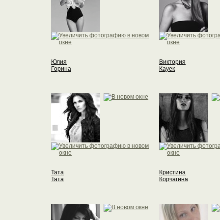
Юлия
Виктория
Горина
Кауек
Тата
Кристина
Тата
Корчагина