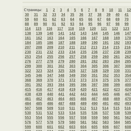
Страницы:
1
2
3
4
5
6
7
8
9
10
11
12
30
31
32
33
34
35
36
37
38
39
40
41
59
60
61
62
63
64
65
66
67
68
69
70
88
89
90
91
92
93
94
95
96
97
98
99
114
115
116
117
118
119
120
121
122
123
138
139
140
141
142
143
144
145
146
147
161
162
163
164
165
166
167
168
169
170
184
185
186
187
188
189
190
191
192
193
207
208
209
210
211
212
213
214
215
216
230
231
232
233
234
235
236
237
238
239
253
254
255
256
257
258
259
260
261
262
276
277
278
279
280
281
282
283
284
285
299
300
301
302
303
304
305
306
307
308
322
323
324
325
326
327
328
329
330
331
345
346
347
348
349
350
351
352
353
354
368
369
370
371
372
373
374
375
376
377
391
392
393
394
395
396
397
398
399
400
415
416
417
418
419
420
421
422
423
424
438
439
440
441
442
443
444
445
446
447
461
462
463
464
465
466
467
468
469
470
484
485
486
487
488
489
490
491
492
493
507
508
509
510
511
512
513
514
515
516
530
531
532
533
534
535
536
537
538
539
553
554
555
556
557
558
559
560
561
562
576
577
578
579
580
581
582
583
584
585
599
600
601
602
603
604
605
606
607
608