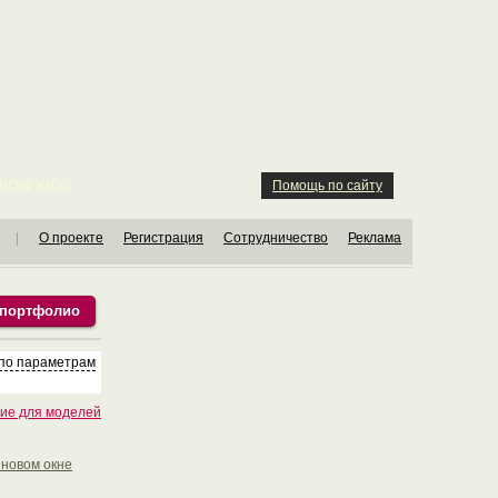
ION KIDS
Помощь по сайту
|
О проекте
Регистрация
Сотрудничество
Реклама
 портфолио
 по параметрам
ие для моделей