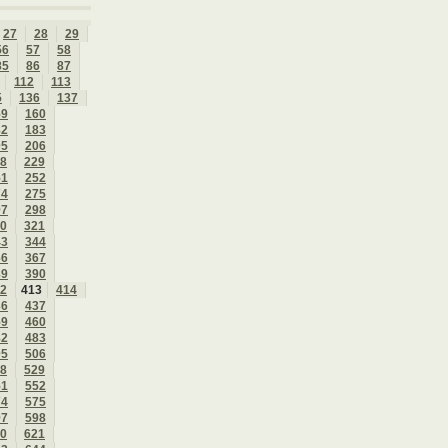
27
28
29
56
57
58
85
86
87
112
113
5
136
137
59
160
82
183
05
206
8
229
51
252
74
275
97
298
0
321
43
344
66
367
89
390
2
413
414
36
437
59
460
82
483
05
506
8
529
51
552
74
575
97
598
0
621