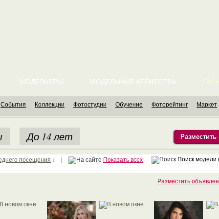
МОДЕЛЬЕРЫ
МОДЕЛЬНЫЕ АГЕНТСТВА
FASH
События
Коллекции
Фотостудии
Обучение
Фоторейтинг
Маркет
ы
До 14 лет
Разместить
Поиск модели
еднего посещения
↓ |
Показать всех
Разместить объявлен