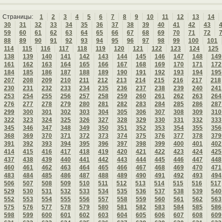
Страницы:
1
2
3
4
5
6
7
8
9
10
11
12
13
14
30
31
32
33
34
35
36
37
38
39
40
41
42
43
59
60
61
62
63
64
65
66
67
68
69
70
71
72
88
89
90
91
92
93
94
95
96
97
98
99
100
101
114
115
116
117
118
119
120
121
122
123
124
125
138
139
140
141
142
143
144
145
146
147
148
149
161
162
163
164
165
166
167
168
169
170
171
172
184
185
186
187
188
189
190
191
192
193
194
195
207
208
209
210
211
212
213
214
215
216
217
218
230
231
232
233
234
235
236
237
238
239
240
241
253
254
255
256
257
258
259
260
261
262
263
264
276
277
278
279
280
281
282
283
284
285
286
287
299
300
301
302
303
304
305
306
307
308
309
310
322
323
324
325
326
327
328
329
330
331
332
333
345
346
347
348
349
350
351
352
353
354
355
356
368
369
370
371
372
373
374
375
376
377
378
379
391
392
393
394
395
396
397
398
399
400
401
402
414
415
416
417
418
419
420
421
422
423
424
425
437
438
439
440
441
442
443
444
445
446
447
448
460
461
462
463
464
465
466
467
468
469
470
471
483
484
485
486
487
488
489
490
491
492
493
494
506
507
508
509
510
511
512
513
514
515
516
517
529
530
531
532
533
534
535
536
537
538
539
540
552
553
554
555
556
557
558
559
560
561
562
563
575
576
577
578
579
580
581
582
583
584
585
586
598
599
600
601
602
603
604
605
606
607
608
609