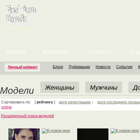
English version
МОДЕЛИ
ФОТОГРАФЫ
СТИЛИСТЫ
МОД
Блоги
Публикации
Новости
События
Личный кабинет
Женщины
Мужчины
До
Модели
Сортировать по: [
рейтингу
]
дате регистрации
↓
дате последнего посе
online
Расширенный поиск моделей