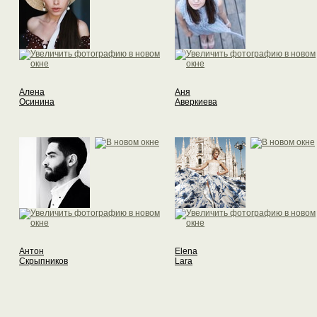
Алена
Аня
Осинина
Аверкиева
Антон
Elena
Скрыпников
Lara