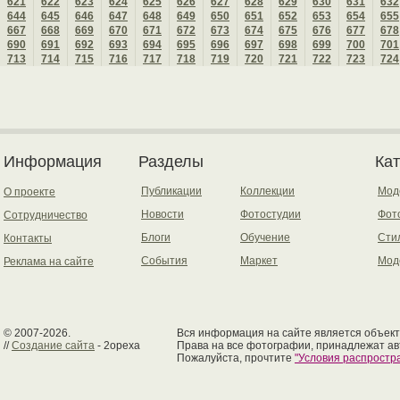
621
622
623
624
625
626
627
628
629
630
631
632
644
645
646
647
648
649
650
651
652
653
654
655
667
668
669
670
671
672
673
674
675
676
677
678
690
691
692
693
694
695
696
697
698
699
700
701
713
714
715
716
717
718
719
720
721
722
723
724
Информация
Разделы
Ка
Публикации
Коллекции
Мод
О проекте
Новости
Фотостудии
Фот
Сотрудничество
Блоги
Обучение
Сти
Контакты
События
Маркет
Мод
Реклама на сайте
© 2007-2026.
Вся информация на сайте является объект
//
Создание сайта
- 2opexa
Права на все фотографии, принадлежат ав
Пожалуйста, прочтите
"Условия распрост