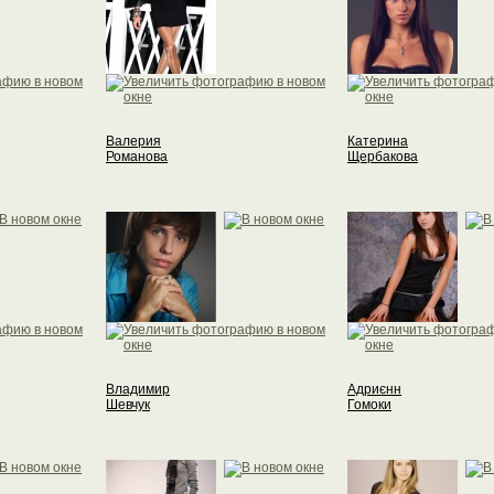
Валерия
Катерина
Романова
Щербакова
Владимир
Адриєнн
Шевчук
Гомоки