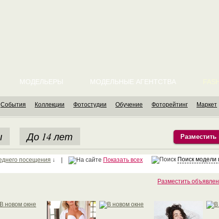
МОДЕЛЬЕРЫ
МОДЕЛЬНЫЕ АГЕНТСТВА
FASH
События
Коллекции
Фотостудии
Обучение
Фоторейтинг
Маркет
ы
До 14 лет
Разместить
Поиск модели
еднего посещения
↓ |
Показать всех
Разместить объявлен