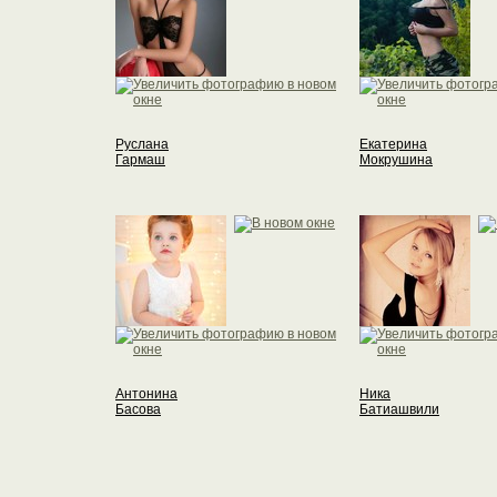
Руслана
Екатерина
Гармаш
Мокрушина
Антонина
Ника
Басова
Батиашвили