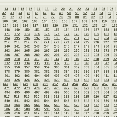
13
14
15
16
17
18
19
20
21
22
23
24
25
26
42
43
44
45
46
47
48
49
50
51
52
53
54
55
71
72
73
74
75
76
77
78
79
80
81
82
83
84
100
101
102
103
104
105
106
107
108
109
110
111
124
125
126
127
128
129
130
131
132
133
134
13
148
149
150
151
152
153
154
155
156
157
158
1
171
172
173
174
175
176
177
178
179
180
181
1
194
195
196
197
198
199
200
201
202
203
204
2
217
218
219
220
221
222
223
224
225
226
227
22
240
241
242
243
244
245
246
247
248
249
250
2
263
264
265
266
267
268
269
270
271
272
273
2
286
287
288
289
290
291
292
293
294
295
296
2
309
310
311
312
313
314
315
316
317
318
319
32
332
333
334
335
336
337
338
339
340
341
342
3
355
356
357
358
359
360
361
362
363
364
365
3
378
379
380
381
382
383
384
385
386
387
388
3
401
402
403
404
405
406
407
408
409
410
411
41
424
425
426
427
428
429
430
431
432
433
434
4
447
448
449
450
451
452
453
454
455
456
457
45
471
472
473
474
475
476
477
478
479
480
481
4
494
495
496
497
498
499
500
501
502
503
504
5
517
518
519
520
521
522
523
524
525
526
527
52
540
541
542
543
544
545
546
547
548
549
550
5
563
564
565
566
567
568
569
570
571
572
573
5
586
587
588
589
590
591
592
593
594
595
596
5
609
610
611
612
613
614
615
616
617
618
619
62