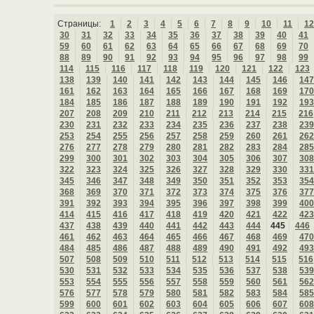
Страницы:
1
2
3
4
5
6
7
8
9
10
11
12
30
31
32
33
34
35
36
37
38
39
40
41
59
60
61
62
63
64
65
66
67
68
69
70
88
89
90
91
92
93
94
95
96
97
98
99
114
115
116
117
118
119
120
121
122
123
138
139
140
141
142
143
144
145
146
147
161
162
163
164
165
166
167
168
169
170
184
185
186
187
188
189
190
191
192
193
207
208
209
210
211
212
213
214
215
216
230
231
232
233
234
235
236
237
238
239
253
254
255
256
257
258
259
260
261
262
276
277
278
279
280
281
282
283
284
285
299
300
301
302
303
304
305
306
307
308
322
323
324
325
326
327
328
329
330
331
345
346
347
348
349
350
351
352
353
354
368
369
370
371
372
373
374
375
376
377
391
392
393
394
395
396
397
398
399
400
414
415
416
417
418
419
420
421
422
423
437
438
439
440
441
442
443
444
445
446
461
462
463
464
465
466
467
468
469
470
484
485
486
487
488
489
490
491
492
493
507
508
509
510
511
512
513
514
515
516
530
531
532
533
534
535
536
537
538
539
553
554
555
556
557
558
559
560
561
562
576
577
578
579
580
581
582
583
584
585
599
600
601
602
603
604
605
606
607
608