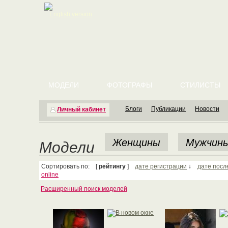
English version
МОДЕЛИ
ФОТОГРАФЫ
СТИЛИСТЫ
Блоги
Публикации
Новости
Личный кабинет
Женщины
Мужчин
Модели
Сортировать по: [
рейтингу
]
дате регистрации
↓
дате посл
online
Расширенный поиск моделей