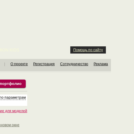
ION KIDS
Помощь по сайту
|
О проекте
Регистрация
Сотрудничество
Реклама
 портфолио
 по параметрам
ие для моделей