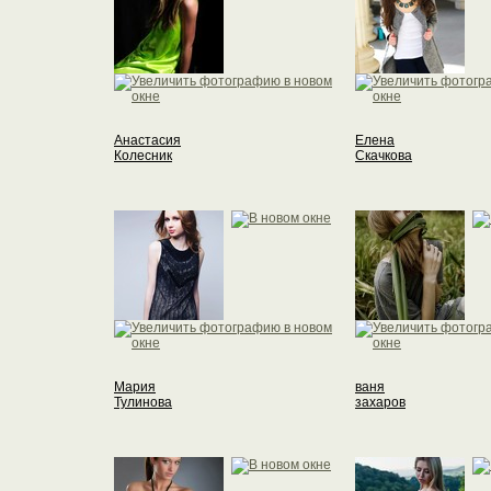
Анастасия
Елена
Колесник
Скачкова
Мария
ваня
Тулинова
захаров