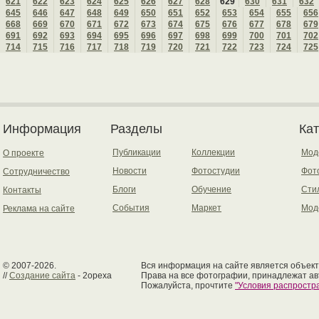
621
622
623
624
625
626
627
628
629
630
631
632
645
646
647
648
649
650
651
652
653
654
655
656
668
669
670
671
672
673
674
675
676
677
678
679
691
692
693
694
695
696
697
698
699
700
701
702
714
715
716
717
718
719
720
721
722
723
724
725
Информация
Разделы
Ка
Публикации
Коллекции
Мод
О проекте
Новости
Фотостудии
Фот
Сотрудничество
Блоги
Обучение
Сти
Контакты
События
Маркет
Мод
Реклама на сайте
© 2007-2026.
Вся информация на сайте является объект
//
Создание сайта
- 2opexa
Права на все фотографии, принадлежат ав
Пожалуйста, прочтите
"Условия распрост