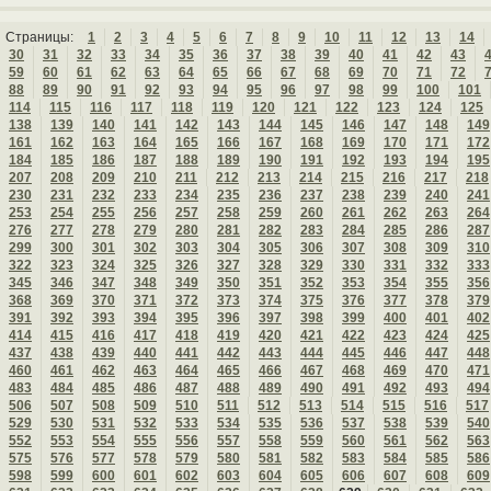
Страницы:
1
2
3
4
5
6
7
8
9
10
11
12
13
14
30
31
32
33
34
35
36
37
38
39
40
41
42
43
59
60
61
62
63
64
65
66
67
68
69
70
71
72
88
89
90
91
92
93
94
95
96
97
98
99
100
101
114
115
116
117
118
119
120
121
122
123
124
125
138
139
140
141
142
143
144
145
146
147
148
149
161
162
163
164
165
166
167
168
169
170
171
172
184
185
186
187
188
189
190
191
192
193
194
195
207
208
209
210
211
212
213
214
215
216
217
218
230
231
232
233
234
235
236
237
238
239
240
241
253
254
255
256
257
258
259
260
261
262
263
264
276
277
278
279
280
281
282
283
284
285
286
287
299
300
301
302
303
304
305
306
307
308
309
310
322
323
324
325
326
327
328
329
330
331
332
333
345
346
347
348
349
350
351
352
353
354
355
356
368
369
370
371
372
373
374
375
376
377
378
379
391
392
393
394
395
396
397
398
399
400
401
402
414
415
416
417
418
419
420
421
422
423
424
425
437
438
439
440
441
442
443
444
445
446
447
448
460
461
462
463
464
465
466
467
468
469
470
471
483
484
485
486
487
488
489
490
491
492
493
494
506
507
508
509
510
511
512
513
514
515
516
517
529
530
531
532
533
534
535
536
537
538
539
540
552
553
554
555
556
557
558
559
560
561
562
563
575
576
577
578
579
580
581
582
583
584
585
586
598
599
600
601
602
603
604
605
606
607
608
609