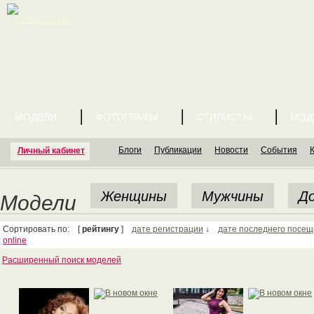
English version
МОДЕЛИ
ФОТОГРАФЫ
СТИЛИСТЫ
МОД
Блоги
Публикации
Новости
События
Личный кабинет
Женщины
Мужчины
До
Модели
Сортировать по: [
рейтингу
]
дате регистрации
↓
дате последнего посе
online
Расширенный поиск моделей