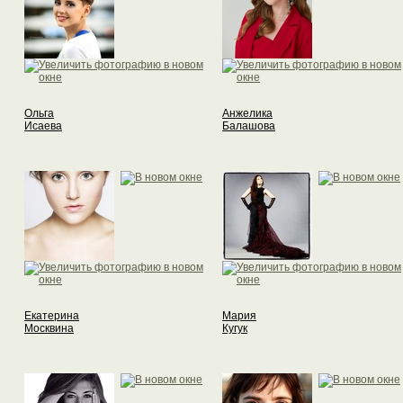
Ольга
Анжелика
Исаева
Балашова
Екатерина
Мария
Москвина
Кугук