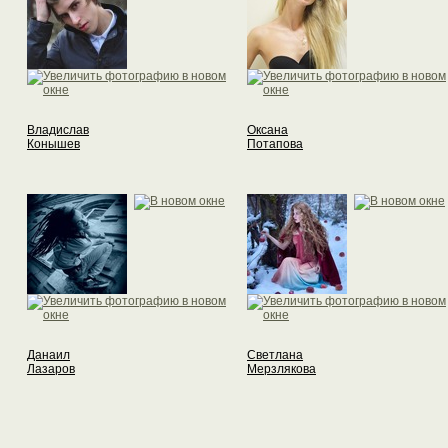
Владислав
Оксана
Конышев
Потапова
Данаил
Светлана
Лазаров
Мерзлякова