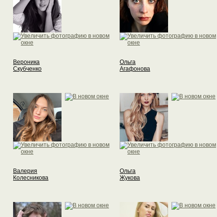
Вероника
Ольга
Скубченко
Агафонова
Валерия
Ольга
Колесникова
Жукова