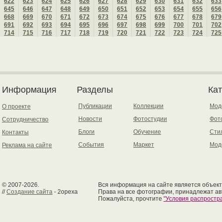
622
623
624
625
626
627
628
629
630
631
632
633
645
646
647
648
649
650
651
652
653
654
655
656
668
669
670
671
672
673
674
675
676
677
678
679
691
692
693
694
695
696
697
698
699
700
701
702
714
715
716
717
718
719
720
721
722
723
724
725
Информация
Разделы
Ка
Публикации
Коллекции
Мод
О проекте
Новости
Фотостудии
Фот
Сотрудничество
Блоги
Обучение
Сти
Контакты
События
Маркет
Мод
Реклама на сайте
© 2007-2026.
Вся информация на сайте является объект
//
Создание сайта
- 2opexa
Права на все фотографии, принадлежат ав
Пожалуйста, прочтите
"Условия распрост