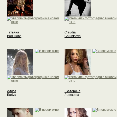
Татьяна
Claudia
Вольнова
Golubtsova
Алиса
Екатерина
Бабук
Лепехина