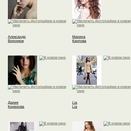
Александр
Марина
Воронков
Карпова
Дария
Lia
Конюхова
Lia