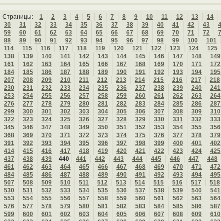
Страницы:
1
2
3
4
5
6
7
8
9
10
11
12
13
14
30
31
32
33
34
35
36
37
38
39
40
41
42
43
59
60
61
62
63
64
65
66
67
68
69
70
71
72
88
89
90
91
92
93
94
95
96
97
98
99
100
101
114
115
116
117
118
119
120
121
122
123
124
125
138
139
140
141
142
143
144
145
146
147
148
149
161
162
163
164
165
166
167
168
169
170
171
172
184
185
186
187
188
189
190
191
192
193
194
195
207
208
209
210
211
212
213
214
215
216
217
218
230
231
232
233
234
235
236
237
238
239
240
241
253
254
255
256
257
258
259
260
261
262
263
264
276
277
278
279
280
281
282
283
284
285
286
287
299
300
301
302
303
304
305
306
307
308
309
310
322
323
324
325
326
327
328
329
330
331
332
333
345
346
347
348
349
350
351
352
353
354
355
356
368
369
370
371
372
373
374
375
376
377
378
379
391
392
393
394
395
396
397
398
399
400
401
402
414
415
416
417
418
419
420
421
422
423
424
425
437
438
439
440
441
442
443
444
445
446
447
448
461
462
463
464
465
466
467
468
469
470
471
472
484
485
486
487
488
489
490
491
492
493
494
495
507
508
509
510
511
512
513
514
515
516
517
518
530
531
532
533
534
535
536
537
538
539
540
541
553
554
555
556
557
558
559
560
561
562
563
564
576
577
578
579
580
581
582
583
584
585
586
587
599
600
601
602
603
604
605
606
607
608
609
610