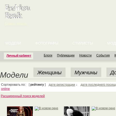
English version
МОДЕЛИ
ФОТОГРАФЫ
СТИЛИСТЫ
МОД
Блоги
Публикации
Новости
События
Личный кабинет
Женщины
Мужчины
До
Модели
Сортировать по: [
рейтингу
]
дате регистрации
↓
дате последнего посе
online
Расширенный поиск моделей