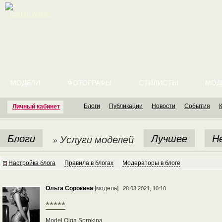
English version
МОДЕЛИ
ФОТОГРАФЫ
СТИЛИСТЫ
МОД
Блоги
Публикации
Новости
События
Личный кабинет
Блоги
Лучшее
Н
» Услуги моделей
Настройка блога
Правила в блогах
Модераторы в блоге
Ольга Сорокина
[модель]
28.03.2021, 10:10
*****
Model Olga Sorokina