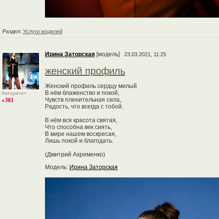
Раздел:
Услуги моделей
Ирина Заторская
[модель]
23.03.2021, 11:25
женский профиль
Женский профиль сердцу милый
В нём блаженство и покой,
Авторитет
+381
Чувств пленительная сила,
Радость, что всегда с тобой.
В нём вся красота святая,
Что способна век сиять,
В мире нашем воскресая,
Лишь покой и благодать.
(Дмитрий Ахременко)
Модель:
Ирина Заторская