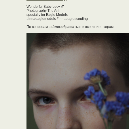
Wonderful Baby Lucy 💕
Photography Thu Anh
specially for Eagle Models
#innaeaglemodels #innaeaglescouting
По вопросам съёмок обращаться в лс или инстаграм