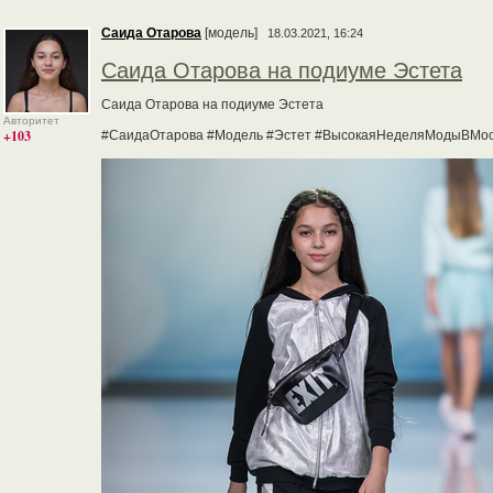
Саида Отарова
[модель]
18.03.2021, 16:24
Саида Отарова на подиуме Эстета
Cаида Отарова на подиуме Эстета
Авторитет
+103
#СаидаОтарова #Модель #Эстет #ВысокаяНеделяМодыВМос