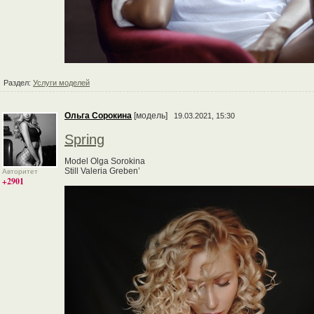
Раздел:
Услуги моделей
Ольга Сорокина
[модель]
19.03.2021, 15:30
Spring
Model Olga Sorokina
Still Valeria Greben’
Авторитет
+2901