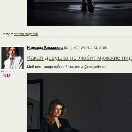
Раздел:
Услуги моделей
Надежда Бессонова
[модель]
26.04.2023, 19:05
Какая девушка не любит мужские пи
Мой ник в запрещённой соц сети @nadyaitsme
Авторитет
+4513