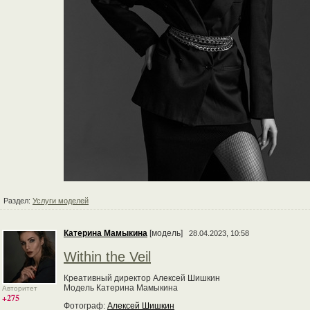
Раздел:
Услуги моделей
Катерина Мамыкина
[модель]
28.04.2023, 10:58
Within the Veil
Креативный директор Алексей Шишкин
Модель Катерина Мамыкина
Авторитет
+275
Фотограф:
Алексей Шишкин