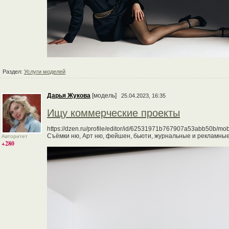
Раздел:
Услуги моделей
Дарья Жукова
[модель]
25.04.2023, 16:35
Ищу коммерческие проекты
https://dzen.ru/profile/editor/id/62531971b767907a53abb50b/mob
Съёмки ню, Арт ню, фейшен, бьюти, журнальные и рекламные 
Авторитет
+280