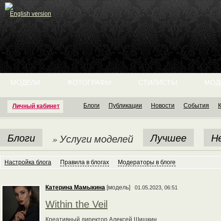
English version
МОДЕЛИ
ФОТОГРАФЫ
СТИЛИСТЫ
МОД
Блоги
Публикации
Новости
События
Личный кабинет
Блоги
Лучшее
Н
» Услуги моделей
Настройка блога
Правила в блогах
Модераторы в блоге
Катерина Мамыкина
[модель]
01.05.2023, 06:51
Within the Veil
Креативный директор Алексей Шишкин