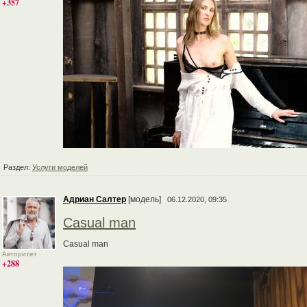
+357
Раздел:
Услуги моделей
Адриан Салтер
[модель]
06.12.2020, 09:35
Casual man
Casual man
Авторитет
+288