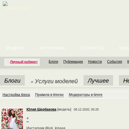
English version
МОДЕЛИ
ФОТОГРАФЫ
СТИЛИСТЫ
МОД
Блоги
Публикации
Новости
События
Личный кабинет
Блоги
Лучшее
Н
» Услуги моделей
Настройка блога
Правила в блогах
Модераторы в блоге
Юлия Щербакова
[модель]
08.12.2020, 00:25
*
Инстаграм @juli_kisaaa