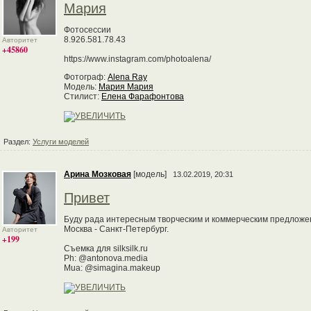
Мария
Фотосессии
8.926.581.78.43
Авторитет
+45860
https://www.instagram.com/photoalena/
Фотограф:
Alena Ray
Модель:
Мария Мария
Стилист:
Елена Фарафонтова
Раздел:
Услуги моделей
Арина Мозковая
[модель]
13.02.2019, 20:31
Привет
Буду рада интересным творческим и коммерческим предложе
Москва - Санкт-Петербург.
Авторитет
+199
Съемка для silksilk.ru
Ph: @antonova.media
Mua: @simagina.makeup