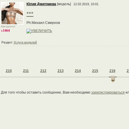
Юлия Дмитриева
[модель]
12.02.2019, 10:01
***
Ph:Михаил Смирнов
Авторитет
+1464
Раздел:
Услуги моделей
210
211
212
213
214
215
216
2
Для того чтобы оставить сообщение, Вам необходимо
зарегистрироваться
и