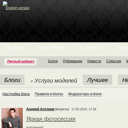
English version
МОДЕЛИ
ФОТОГРАФЫ
СТИЛИСТЫ
МОД
Блоги
Публикации
Новости
События
Личный кабинет
Блоги
Лучшее
Н
» Услуги моделей
Настройка блога
Правила в блогах
Модераторы в блоге
Андрей Антонов
[модель]
17.02.2019, 17:36
Яркая фотосессия
inst breyg0