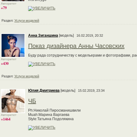
Авторитет
+79
Раздел:
Услуги моделей
Анна Зиганшина
[модель]
16.02.2019, 20:32
Показ дизайнера Анны Часовских
Буду рада сотрудничеству с модельерами и фотографами, р
Авторитет
+430
Раздел:
Услуги моделей
Юлия Дмитриева
[модель]
15.02.2019, 23:34
ЧБ
Ph:Николай Пиросманишвили
Muah:Марина Варгаева
Авторитет
+1464
Style:Татьяна Подолякина