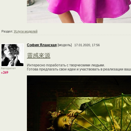
Раздел:
Услуги моделей
София Яланская
[модель]
17.01.2020, 17:56
靈感來源
Интересно поработать с творческими людьми.
Авторитет
Готова предлагать свои идеи и участвовать в реализации ваш
+269