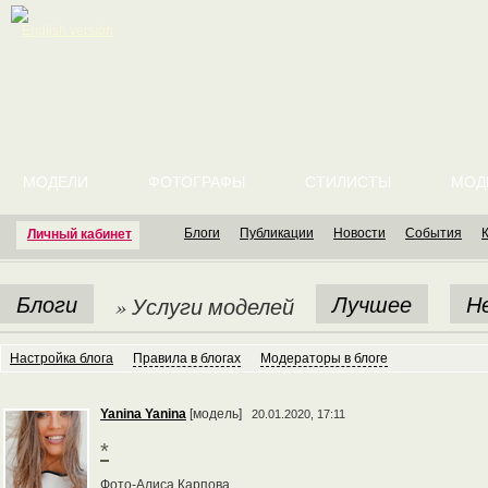
English version
МОДЕЛИ
ФОТОГРАФЫ
СТИЛИСТЫ
МОД
Блоги
Публикации
Новости
События
Личный кабинет
Блоги
Лучшее
Н
» Услуги моделей
Настройка блога
Правила в блогах
Модераторы в блоге
Yanina Yanina
[модель]
20.01.2020, 17:11
*
Фото-Алиса Карпова