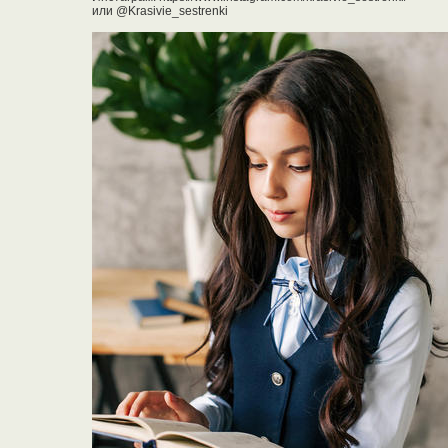
или @Krasivie_sestrenki