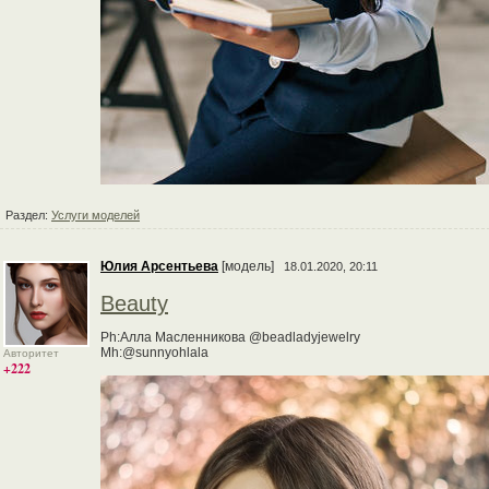
Раздел:
Услуги моделей
Юлия Арсентьева
[модель]
18.01.2020, 20:11
Beauty
Ph:Алла Масленникова @beadladyjewelry
Mh:@sunnyohlala
Авторитет
+222