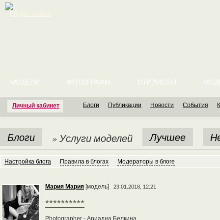
English version
МОДЕЛИ
ФОТОГРАФЫ
СТИЛИСТЫ
МОД
Блоги
Публикации
Новости
События
Личный кабинет
Блоги
Лучшее
Н
» Услуги моделей
Настройка блога
Правила в блогах
Модераторы в блоге
Мария Мария
[модель]
23.01.2018, 12:21
**********
Photographer - Ариадна Белкина