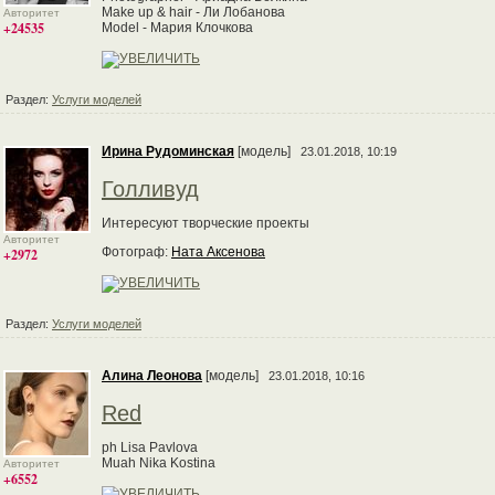
Make up & hair - Ли Лобанова
Авторитет
+24535
Model - Мария Клочкова
Раздел:
Услуги моделей
Ирина Рудоминская
[модель]
23.01.2018, 10:19
Голливуд
Интересуют творческие проекты
Авторитет
Фотограф:
Ната Аксенова
+2972
Раздел:
Услуги моделей
Алина Леонова
[модель]
23.01.2018, 10:16
Red
ph Lisa Pavlova
Muah Nika Kostina
Авторитет
+6552