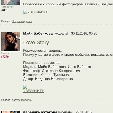
Поработаю с хорошим фотографом в ближайшие дни, с
Авторитет
-4031
Раздел:
Услуги моделей
Майя Бабенкова
[модель]
30.11.2016, 00:28
Love Story
Коммерческая модель.
Авторитет
Приму участие в фото и видео съёмках, показах, выс
+7270
Приятного просмотра!
Модель: Майя Бабенкова, Илья Бабенко
Фотограф: Светлана Кондратович
Визажист: Ксения Тунякина
Декор: Надежда Нечипоренко
Раздел:
Услуги моделей
вераника бутакова
[модель]
29.11.2016,