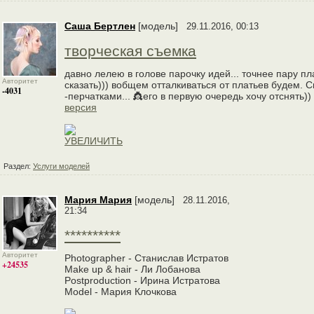
Саша Бертлен
[модель]
29.11.2016, 00:13
творческая съемка
давно лелею в голове парочку идей... точнее пару п
Авторитет
сказать))) вобщем отталкиваться от платьев будем.
-4031
-перчатками... 👸его в первую очередь хочу отснять)) 
версия
Раздел:
Услуги моделей
Мария Мария
[модель]
28.11.2016,
21:34
**********
Авторитет
Photographer - Станислав Истратов
+24535
Make up & hair - Ли Лобанова
Postproduction - Ирина Истратова
Model - Мария Клочкова