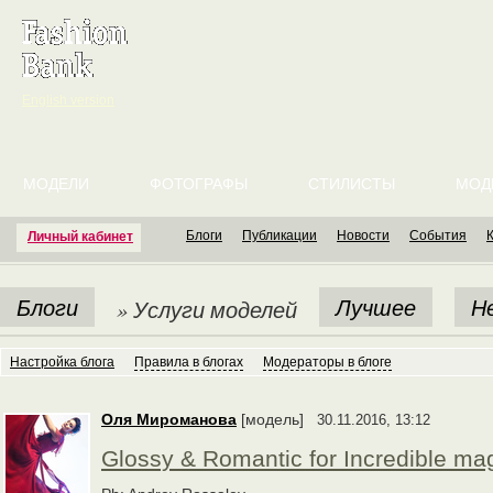
English version
МОДЕЛИ
ФОТОГРАФЫ
СТИЛИСТЫ
МОД
Блоги
Публикации
Новости
События
Личный кабинет
Блоги
Лучшее
Н
» Услуги моделей
Настройка блога
Правила в блогах
Модераторы в блоге
Оля Мироманова
[модель]
30.11.2016, 13:12
Glossy & Romantic for Incredible m