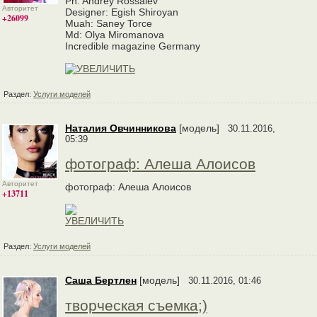
Ph: Andrey Rossalev
Авторитет
Designer: Egish Shiroyan
+26099
Muah: Saney Torce
Md: Olya Miromanova
Incredible magazine Germany
Раздел:
Услуги моделей
Наталия Овчинникова
[модель]
30.11.2016,
05:39
фотограф: Алеша Алоисов
Авторитет
фотограф: Алеша Алоисов
+13711
Раздел:
Услуги моделей
Саша Бертлен
[модель]
30.11.2016, 01:46
творческая съемка;)