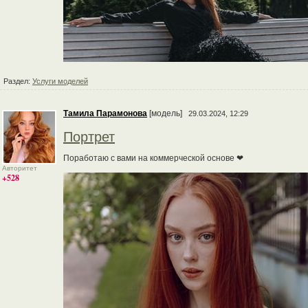
Раздел:
Услуги моделей
Тамила Парамонова
[модель]
29.03.2024, 12:29
Портрет
Поработаю с вами на коммерческой основе ❤
Авторитет
+528