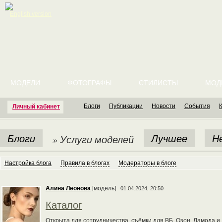
English version
МОДЕЛИ
ФОТОГРАФЫ
СТИЛИСТЫ
МОД
Блоги
Публикации
Новости
События
Личный кабинет
Блоги
Лучшее
Н
» Услуги моделей
Настройка блога
Правила в блогах
Модераторы в блоге
Алина Леонова
[модель]
01.04.2024, 20:50
Каталог
Открыта для сотрудничества, съёмки для ВБ, Озон, Ламода и 