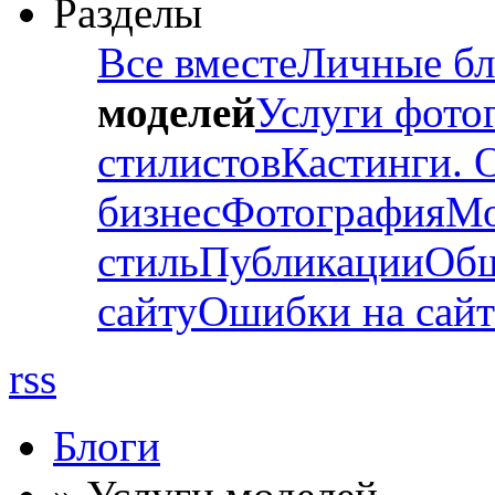
Разделы
Все вместе
Личные бл
моделей
Услуги фото
стилистов
Кастинги. 
бизнес
Фотография
Мо
стиль
Публикации
Об
сайту
Ошибки на сайт
rss
Блоги