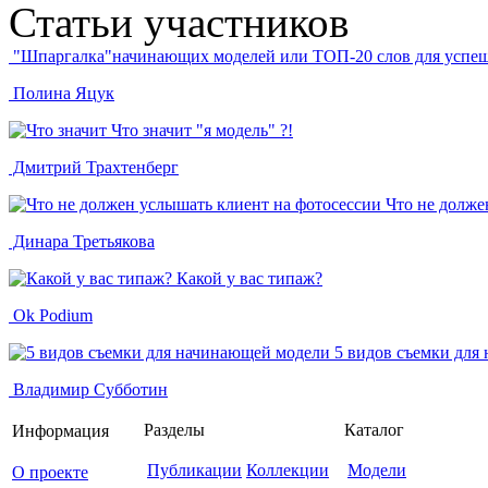
Статьи
участников
"Шпаргалка"начинающих моделей или TOП-20 слов для успе
Полина Яцук
Что значит "я модель" ?!
Дмитрий Трахтенберг
Что не долже
Динара Третьякова
Какой у вас типаж?
Ok Podium
5 видов съемки для
Владимир Субботин
Разделы
Каталог
Информация
Публикации
Коллекции
Модели
О проекте