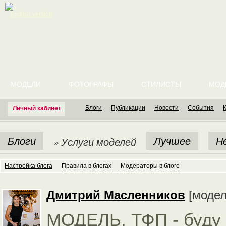
English version
МОДЕЛИ
ФОТОГРАФЫ
СТИЛИСТЫ
МОД
Блоги
Публикации
Новости
События
Личный кабинет
Блоги
Лучшее
Н
» Услуги моделей
Настройка блога
Правила в блогах
Модераторы в блоге
Дмитрий Масленников
[моде
МОДЕЛЬ. ТФП - буду 