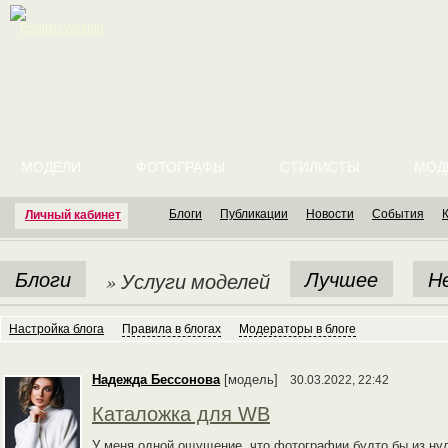
English version
МОДЕЛИ
ФОТОГРАФЫ
СТИЛИСТЫ
МОД
Блоги
Публикации
Новости
События
Личный кабинет
Блоги
Лучшее
Н
» Услуги моделей
Настройка блога
Правила в блогах
Модераторы в блоге
Надежда Бессонова
[модель]
30.03.2022, 22:42
Каталожка для WB
У меня одной ощущение, что фотографии будто бы из ну