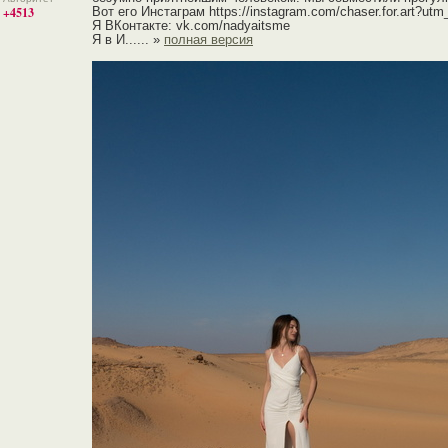
+4513
Вот его Инстаграм https://instagram.com/chaser.for.art?ut
Я ВКонтакте: vk.com/nadyaitsme
Я в И...... »
полная версия