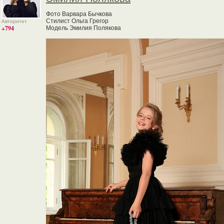
Фото Варвара Бычкова
Стилист Ольга Грегор
Авторитет
+794
Модель Эмилия Полякова