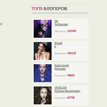
ТОП5
БЛОГЕРОВ
Ли
))
Лобанова
143249
Авторитет
Юрий
К
106129
Авторитет
Анастасия
Донская
90850
Авторитет
VASILISA
(Елена Васильева)
83798
Авторитет