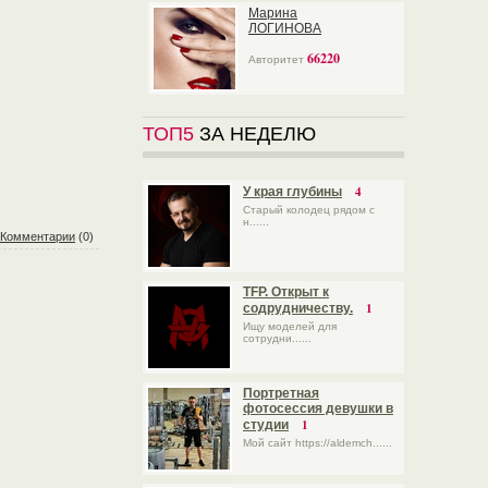
Марина
ЛОГИНОВА
66220
Авторитет
ТОП5
ЗА НЕДЕЛЮ
4
У края глубины
Старый колодец рядом с
н......
Комментарии
(0)
TFP. Открыт к
1
содрудничеству.
Ищу моделей для
сотрудни......
Портретная
фотосессия девушки в
1
студии
Мой сайт https://aldemch......