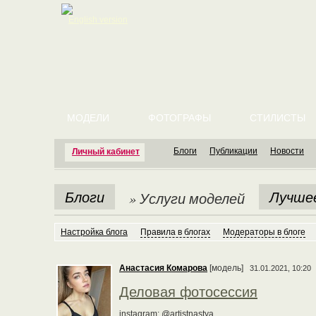
English version
МОДЕЛИ
ФОТОГРАФЫ
СТИЛИСТЫ
Блоги
Публикации
Новости
Личный кабинет
Блоги
Лучше
» Услуги моделей
Настройка блога
Правила в блогах
Модераторы в блоге
Анастасия Комарова
[модель]
31.01.2021, 10:20
Деловая фотосессия
instagram: @artistnastya