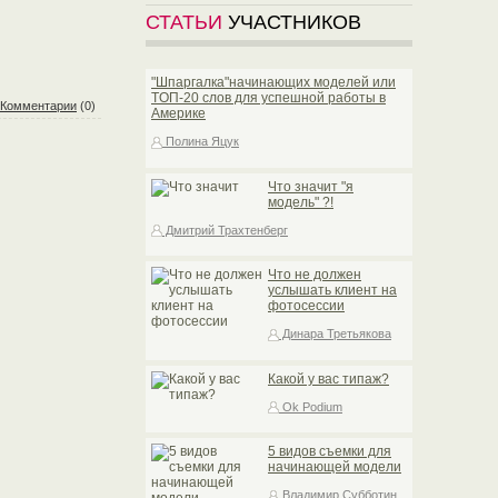
СТАТЬИ
УЧАСТНИКОВ
"Шпаргалка"начинающих моделей или
TOП-20 слов для успешной работы в
Комментарии
(0)
Америке
Полина Яцук
Что значит "я
модель" ?!
Дмитрий Трахтенберг
Что не должен
услышать клиент на
фотосессии
Динара Третьякова
Какой у вас типаж?
Ok Podium
5 видов съемки для
начинающей модели
Владимир Субботин