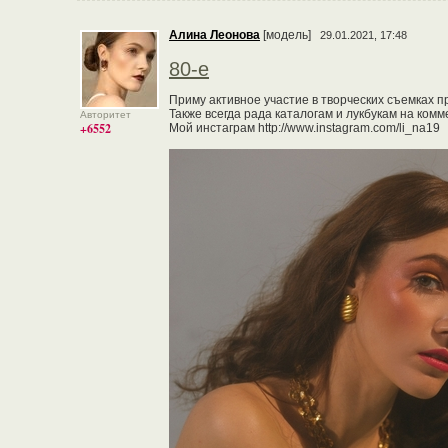
Алина Леонова
[модель]
29.01.2021, 17:48
80-е
Приму активное участие в творческих съемках п
Также всегда рада каталогам и лукбукам на комм
Авторитет
+6552
Мой инстаграм http://www.instagram.com/li_na19