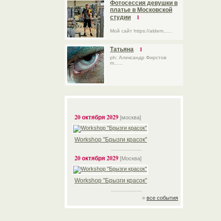
Фотосессия девушки в
платье в Московской
1
студии
Мой сайт https://aldem......
1
Татьяна
ph: Александр Фирстов
m......
20 октября 2029
[москва]
Workshop "Брызги красок"
.....................
20 октября 2029
[Москва]
Workshop "Брызги красок"
.....................
»
все события