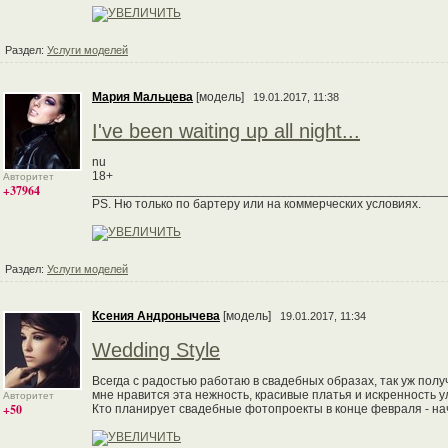
Раздел:
Услуги моделей
Мария Мальцева
[модель]
19.01.2017, 11:38
I've been waiting up all night...
nu
18+
Авторитет
+37964
__________________________________________________
PS. Ню только по бартеру или на коммерческих условиях.
Раздел:
Услуги моделей
Ксения Андронычева
[модель]
19.01.2017, 11:34
Wedding Style
Всегда с радостью работаю в свадебных образах, так уж полу
мне нравится эта нежность, красивые платья и искренность у
Авторитет
+50
Кто планирует свадебные фотопроекты в конце февраля - на