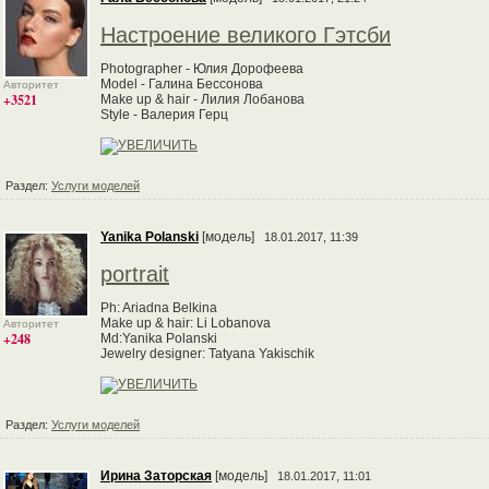
Настроение великого Гэтсби
Photographer - Юлия Дорофеева
Model - Галина Бессонова
Авторитет
+3521
Make up & hair - Лилия Лобанова
Style - Валерия Герц
Раздел:
Услуги моделей
Yanika Polanski
[модель]
18.01.2017, 11:39
portrait
Ph: Ariadna Belkina
Make up & hair: Li Lobanova
Авторитет
+248
Md:Yanika Polanski
Jewelry designer: Tatyana Yakischik
Раздел:
Услуги моделей
Ирина Заторская
[модель]
18.01.2017, 11:01