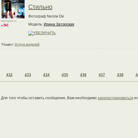
Стильно
Фотограф Nелли Dе
Авторитет
Модель:
Ирина Заторская
+381
Раздел:
Услуги моделей
432
433
434
435
436
437
438
4
Для того чтобы оставить сообщение, Вам необходимо
зарегистрироваться
и