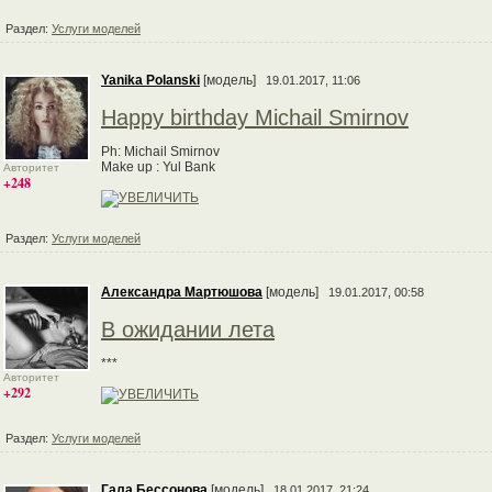
Раздел:
Услуги моделей
Yanika Polanski
[модель]
19.01.2017, 11:06
Happy birthday Michail Smirnov
Ph: Michail Smirnov
Make up : Yul Bank
Авторитет
+248
Раздел:
Услуги моделей
Александра Мартюшова
[модель]
19.01.2017, 00:58
В ожидании лета
***
Авторитет
+292
Раздел:
Услуги моделей
Гала Бессонова
[модель]
18.01.2017, 21:24