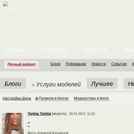
English version
МОДЕЛИ
ФОТОГРАФЫ
СТИЛИСТЫ
МОД
Блоги
Публикации
Новости
События
Личный кабинет
Блоги
Лучшее
Н
» Услуги моделей
Настройка блога
Правила в блогах
Модераторы в блоге
Yanina Yanina
[модель]
20.01.2017, 11:22
*
Фото-Алексей Кузнецов