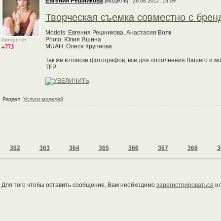
Евгения Решникова
[модель]
28.08.2017, 15:09
Творческая съемка совместно с брен
Models: Евгения Решникова, Анастасия Волк
Photo: Юлия Яшина
Авторитет
+773
MUAH: Олеся Крупнова
Так же в поиске фотографов, все для пополнения Вашего и м
TFP
Раздел:
Услуги моделей
362
363
364
365
366
367
368
3
Для того чтобы оставить сообщение, Вам необходимо
зарегистрироваться
и