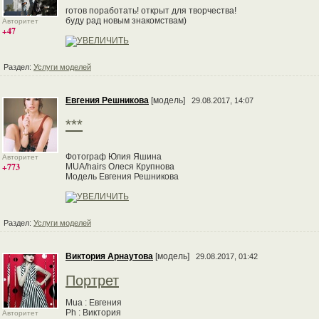
готов поработать! открыт для творчества!
буду рад новым знакомствам)
Авторитет
+47
Раздел:
Услуги моделей
Евгения Решникова
[модель]
29.08.2017, 14:07
***
Фотограф Юлия Яшина
Авторитет
+773
MUA/hairs Олеся Крупнова
Модель Евгения Решникова
Раздел:
Услуги моделей
Виктория Арнаутова
[модель]
29.08.2017, 01:42
Портрет
Mua : Евгения
Ph : Виктория
Авторитет