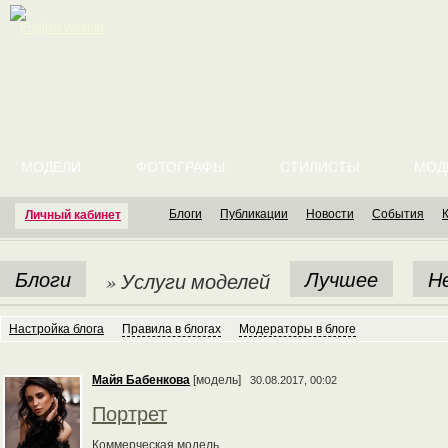
English version
МОДЕЛИ
ФОТОГРАФЫ
СТИЛИСТЫ
МОД
Блоги
Публикации
Новости
События
Личный кабинет
Блоги
Лучшее
Н
» Услуги моделей
Настройка блога
Правила в блогах
Модераторы в блоге
Майя Бабенкова
[модель]
30.08.2017, 00:02
Портрет
Коммерческая модель.