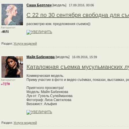
Саша Бертлен
[модель]
17.09.2016, 00:06
С 22 по 30 сентября свободна для съе
рассмотрю ком. предложения съемок))
Авторитет
-4031
Раздел:
Услуги моделей
Майя Бабенкова
[модель]
16.09.2016, 15:39
Каталожная съемка мусульманских л
Коммерческая модель.
Приму участие в фото и видео съёмках, показах, выставках, 
Авторитет
+7270
Приятного просмотра!
Модель: Майя Бабенкова
Лук от: Гузель Сулейманова
Фотограф: Лиза Светилова
Визажист: Альфия
Раздел:
Услуги моделей