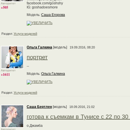
facebook.com/goshshy
Авторитет
+505
IG: goshadoesmore
Модель:
Саша Егорова
Раздел:
Услуги моделей
Ольга Галкина
[модель]
19.09.2016, 08:20
портрет
--
Авторитет
Модель:
Ольга Галкина
+1611
Раздел:
Услуги моделей
Саша Бертлен
[модель]
18.09.2016, 21:02
готова к съемкам в Тунисе с 22 по 30
о.Джамба
Авторитет