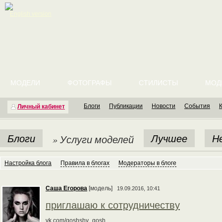
English version
МОДЕЛИ
ФОТОГРАФЫ
СТИЛИСТЫ
МОД
Блоги
Публикации
Новости
События
Личный кабинет
Блоги
Лучшее
Н
» Услуги моделей
Настройка блога
Правила в блогах
Модераторы в блоге
Саша Егорова
[модель]
19.09.2016, 10:41
приглашаю к сотрудничеству
vk.com/goshshy_gosh