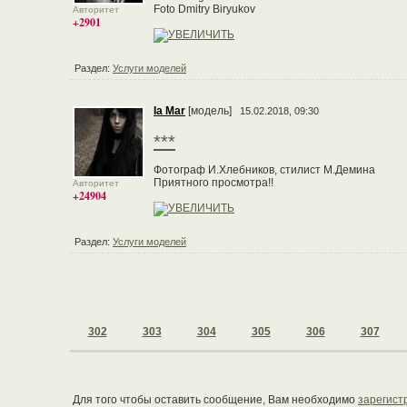
Foto Dmitry Biryukov
Авторитет
+2901
Раздел:
Услуги моделей
Ia Mar
[модель]
15.02.2018, 09:30
***
Фотограф И.Хлебников, стилист М.Демина
Приятного просмотра!!
Авторитет
+24904
Раздел:
Услуги моделей
302
303
304
305
306
307
Для того чтобы оставить сообщение, Вам необходимо
зарегист