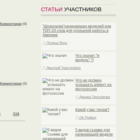
СТАТЬИ
УЧАСТНИКОВ
Комментарии
(0)
"Шпаргалка"начинающих моделей или
TOП-20 слов для успешной работы в
Америке
Полина Яцук
Что значит "я
модель" ?!
Дмитрий Трахтенберг
Что не должен
Комментарии
(0)
услышать клиент на
фотосессии
Динара Третьякова
Какой у вас типаж?
5
316
Ok Podium
5 видов съемки для
начинающей модели