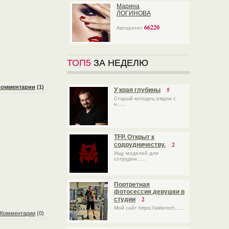
Марина
ЛОГИНОВА
66220
Авторитет
ТОП5
ЗА НЕДЕЛЮ
Комментарии
(1)
5
У края глубины
Старый колодец рядом с
н......
TFP. Открыт к
2
содрудничеству.
Ищу моделей для
сотрудни......
Портретная
фотосессия девушки в
2
студии
Мой сайт https://aldemch......
Комментарии
(0)