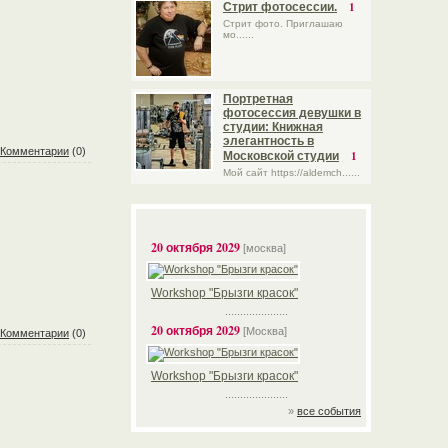
1
Стрит фотосессии.
Стрит фото. Приглашаю
мо......
Портретная
фотосессия девушки в
студии: Книжная
элегантность в
Комментарии
(0)
1
Московской студии
Мой сайт https://aldemch......
20 октября 2029
[москва]
Workshop "Брызги красок"
.....................
20 октября 2029
[Москва]
Комментарии
(0)
Workshop "Брызги красок"
.....................
»
все события