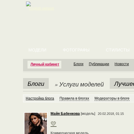
English version
МОДЕЛИ
ФОТОГРАФЫ
СТИЛИСТЫ
Блоги
Публикации
Новости
Личный кабинет
Блоги
Лучше
» Услуги моделей
Настройка блога
Правила в блогах
Модераторы в блоге
Майя Бабенкова
[модель]
20.02.2018, 01:15
💛
Коммерческая модель.