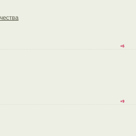
чества
+6
+9