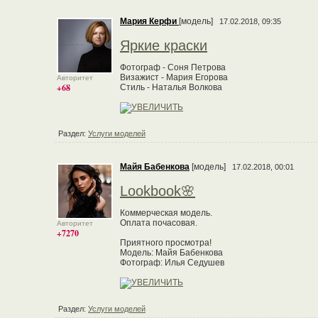
Мария Керфи
[модель]
17.02.2018, 09:35
Яркие краски
Фотограф - Соня Петрова
Визажист - Мария Егорова
Авторитет
+68
Стиль - Наталья Волкова
Раздел:
Услуги моделей
Майя Бабенкова
[модель]
17.02.2018, 00:01
Lookbook🌸
Коммерческая модель.
Оплата почасовая.
Авторитет
+7270
Приятного просмотра!
Модель: Майя Бабенкова
Фотограф: Илья Седушев
Раздел:
Услуги моделей