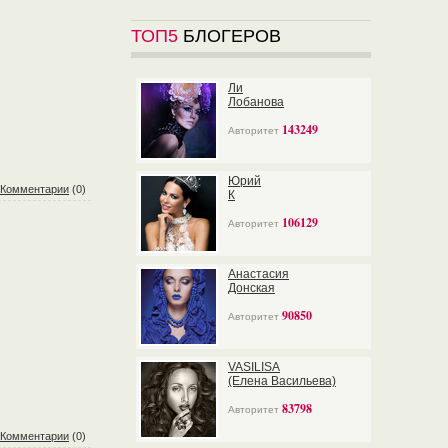
ТОП5
БЛОГЕРОВ
Ли
Лобанова
143249
Авторитет
Юрий
Комментарии
(0)
К
106129
Авторитет
Анастасия
Донская
90850
Авторитет
VASILISA
(Елена Васильева)
83798
Авторитет
Комментарии
(0)