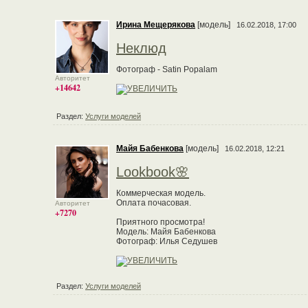
Ирина Мещерякова
[модель]
16.02.2018, 17:00
Неклюд
Фотограф - Satin Popalam
Авторитет
+14642
Раздел:
Услуги моделей
Майя Бабенкова
[модель]
16.02.2018, 12:21
Lookbook🌸
Коммерческая модель.
Оплата почасовая.
Авторитет
+7270
Приятного просмотра!
Модель: Майя Бабенкова
Фотограф: Илья Седушев
Раздел:
Услуги моделей