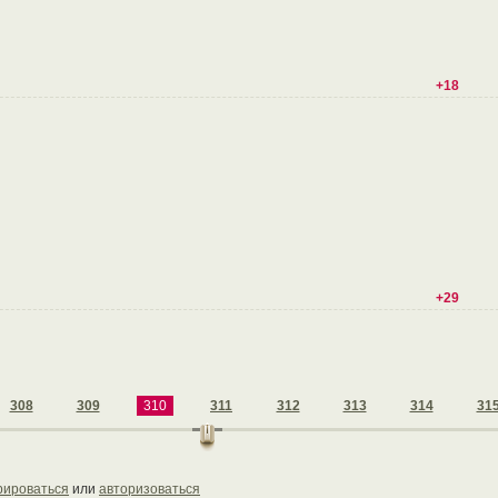
+18
+29
308
309
310
311
312
313
314
31
рироваться
или
авторизоваться