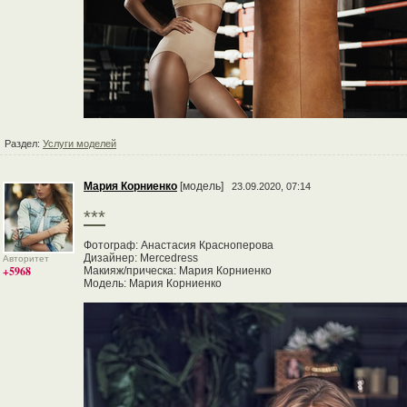
Раздел:
Услуги моделей
Мария Корниенко
[модель]
23.09.2020, 07:14
***
Фотограф: Анастасия Красноперова
Дизайнер: Mercedress
Авторитет
+5968
Макияж/прическа: Мария Корниенко
Модель: Мария Корниенко