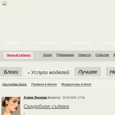
English version
МОДЕЛИ
ФОТОГРАФЫ
СТИЛИСТЫ
МОД
Блоги
Публикации
Новости
События
Личный кабинет
Блоги
Лучшее
Н
» Услуги моделей
Настройка блога
Правила в блогах
Модераторы в блоге
Алина Леонова
[модель]
23.09.2020, 17:55
Свадебная съёмка
*