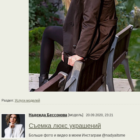
Раздел:
Услуги моделей
Надежда Бессонова
[модель]
20.09.2020, 23:21
Съемка люкс украшений
Больше фото и видео в моем Инстаграм @nadyaitsme
Авторитет