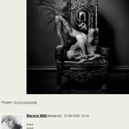
Раздел:
Услуги моделей
Maraya Wild
[модель]
21.09.2020, 11:19
***