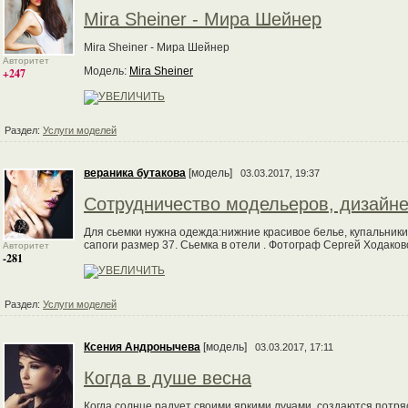
Mira Sheiner - Мира Шейнер
Mira Sheiner - Мира Шейнер
Авторитет
Модель:
Mira Sheiner
+247
Раздел:
Услуги моделей
вераника бутакова
[модель]
03.03.2017, 19:37
Сотрудничество модельеров, дизайн
Для сьемки нужна одежда:нижние красивое белье, купальники
сапоги размер 37. Сьемка в отели . Фотограф Сергей Ходаков
Авторитет
-281
Раздел:
Услуги моделей
Ксения Андронычева
[модель]
03.03.2017, 17:11
Когда в душе весна
Когда солнце радует своими яркими лучами, создаются потряс