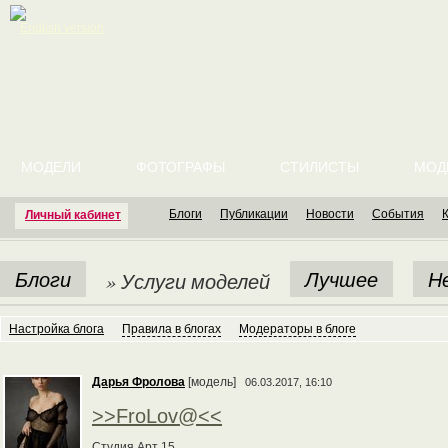
English version
МОДЕЛИ
ФОТОГРАФЫ
СТИЛИСТЫ
МОД
Блоги
Публикации
Новости
События
Личный кабинет
Блоги
Лучшее
Н
» Услуги моделей
Настройка блога
Правила в блогах
Модераторы в блоге
Дарья Фролова
[модель]
06.03.2017, 16:10
>>FroLov@<<
Студия Арт 15