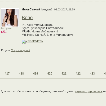
Инна Санчай
[модель]
02.03.2017, 21:59
Boho
Ph: Катя Молодцова📸;
Style: Бурховцева Светлана💃🏼;
Авторитет
+301
MUAH: Ирина Лобашева 💄;
Md: Инна Санчай, Елена Миланеович
Раздел:
Услуги моделей
417
418
419
420
421
422
423
4
Для того чтобы оставить сообщение, Вам необходимо
зарегистрироваться
и