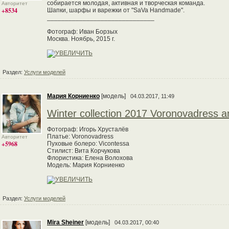
собирается молодая, активная и творческая команда.
Авторитет
+8534
Шапки, шарфы и варежки от "SaVa Handmade".
______________________________
Фотограф: Иван Борзых
Москва. Ноябрь, 2015 г.
Раздел:
Услуги моделей
Мария Корниенко
[модель]
04.03.2017, 11:49
Winter collection 2017 Voronovadress a
Фотограф: Игорь Хрусталёв
Платье: Voronovadress
Авторитет
+5968
Пуховые болеро: Vicontessa
Стилист: Вита Корчукова
Флористика: Елена Волохова
Модель: Мария Корниенко
Раздел:
Услуги моделей
Mira Sheiner
[модель]
04.03.2017, 00:40