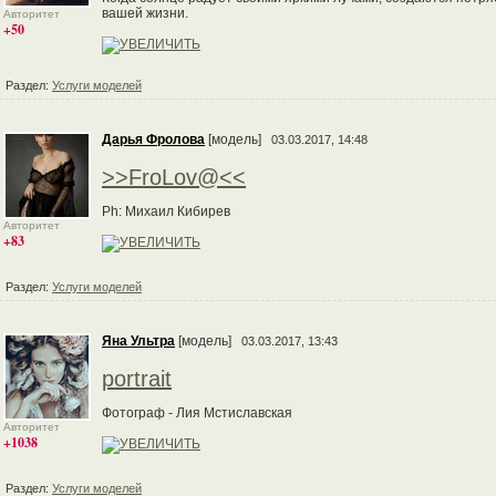
вашей жизни.
Авторитет
+50
Раздел:
Услуги моделей
Дарья Фролова
[модель]
03.03.2017, 14:48
>>FroLov@<<
Ph: Михаил Кибирев
Авторитет
+83
Раздел:
Услуги моделей
Яна Ультра
[модель]
03.03.2017, 13:43
portrait
Фотограф - Лия Мстиславская
Авторитет
+1038
Раздел:
Услуги моделей