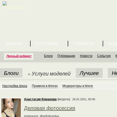
English version
МОДЕЛИ
ФОТОГРАФЫ
СТИЛИСТЫ
МОД
Блоги
Публикации
Новости
События
Личный кабинет
Блоги
Лучшее
Н
» Услуги моделей
Настройка блога
Правила в блогах
Модераторы в блоге
Анастасия Комарова
[модель]
26.01.2021, 00:40
Деловая фотосессия
instagram: @artistnastya