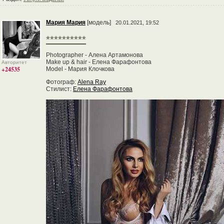
Мария Мария
[модель]
20.01.2021, 19:52
**********
Photographer - Алена Артамонова
Make up & hair - Елена Фарафонтова
Авторитет
+24535
Model - Мария Клочкова
Фотограф:
Alena Ray
Стилист:
Елена Фарафонтова