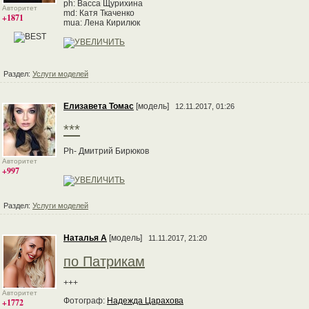
ph: Васса Щурихина
Авторитет
md: Катя Ткаченко
+1871
mua: Лена Кирилюк
Раздел:
Услуги моделей
Елизавета Томас
[модель]
12.11.2017, 01:26
***
Ph- Дмитрий Бирюков
Авторитет
+997
Раздел:
Услуги моделей
Наталья А
[модель]
11.11.2017, 21:20
по Патрикам
+++
Авторитет
Фотограф:
Надежда Царахова
+1772