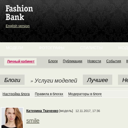
English version
МОДЕЛИ
ФОТОГРАФЫ
СТИЛИСТЫ
МОД
Блоги
Публикации
Новости
События
Личный кабинет
Блоги
Лучшее
Н
» Услуги моделей
Настройка блога
Правила в блогах
Модераторы в блоге
Катерина Ткаченко
[модель]
12.11.2017, 17:36
smile