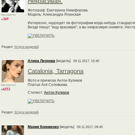
Некрасивая.
Фотограф: Екатерина Никифорова
Модель: Александра Яланская
Авторитет
+269
Интересно, надоедят ли фотографам когда-нибудь стандарт
Везде пишут "ищу красивую", а вы некрасивую снимите. Неста
Раздел:
Услуги моделей
Алина Леонова
[модель]
09.11.2017, 15:40
Catalonia, Tarragona
Фото и прическа Антон Куликов
Платье Ася Соловьева
Авторитет
+6552
Стилист:
Антон Куликов
Раздел:
Услуги моделей
Мария Корниенко
[модель]
09.11.2017, 09:45