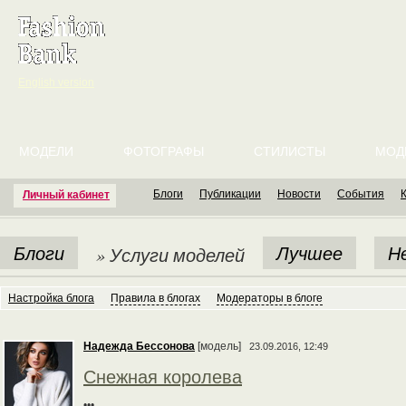
English version
МОДЕЛИ
ФОТОГРАФЫ
СТИЛИСТЫ
МОД
Блоги
Публикации
Новости
События
Личный кабинет
Блоги
Лучшее
Н
» Услуги моделей
Настройка блога
Правила в блогах
Модераторы в блоге
Надежда Бессонова
[модель]
23.09.2016, 12:49
Снежная королева
•••