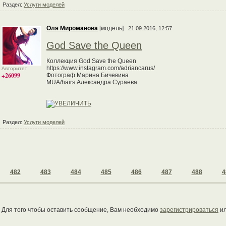
Раздел:
Услуги моделей
Оля Мироманова
[модель]
21.09.2016, 12:57
God Save the Queen
Коллекция God Save the Queen
https://www.instagram.com/adriancarus/
Авторитет
+26099
Фотограф Марина Бичевина
MUA/hairs Александра Сураева
Раздел:
Услуги моделей
482
483
484
485
486
487
488
4
Для того чтобы оставить сообщение, Вам необходимо
зарегистрироваться
и