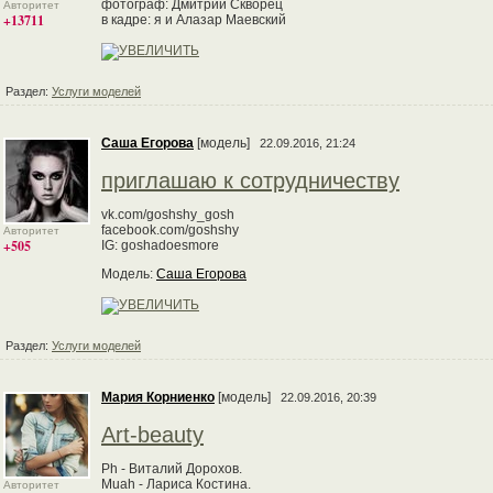
фотограф: Дмитрий Скворец
Авторитет
+13711
в кадре: я и Алазар Маевский
Раздел:
Услуги моделей
Саша Егорова
[модель]
22.09.2016, 21:24
приглашаю к сотрудничеству
vk.com/goshshy_gosh
facebook.com/goshshy
Авторитет
+505
IG: goshadoesmore
Модель:
Саша Егорова
Раздел:
Услуги моделей
Мария Корниенко
[модель]
22.09.2016, 20:39
Art-beauty
Ph - Виталий Дорохов.
Muah - Лариса Костина.
Авторитет