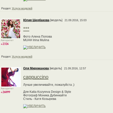
Раздел:
Услуги моделей
Юлия Щербакова
[модель]
21.09.2016, 15:03
***
Фото Алена Попова
MUAH Irina Mulina
Авторитет
+2326
Раздел:
Услуги моделей
Оля Мироманова
[модель]
21.09.2016, 12:57
cappuccino
Лучше увеличивайте, пожалуйста ;)
Авторитет
+26099
Для Katia Kozyreva Design & Style
Фотограф Моника Дубинкайте
Стиль - Катя Козырева