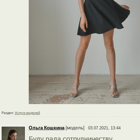
Раздел:
Услуги моделей
Ольга Кошкина
[модель]
03.07.2021, 13:44
Буду рада сотрудничеству