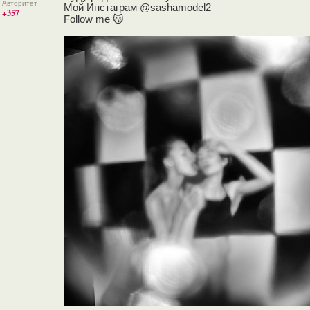
Авторитет
Мой Инстаграм @sashamodel2
+357
Follow me 😽