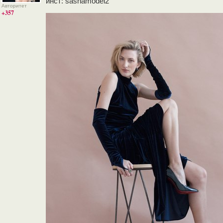
инст: sashamodel2
Авторитет
+357