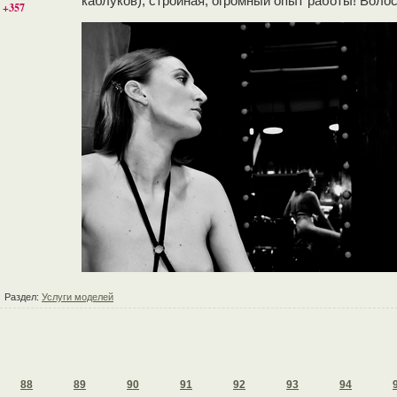
каблуков), стройная, огромный опыт работы! Волос
+357
Раздел:
Услуги моделей
88
89
90
91
92
93
94