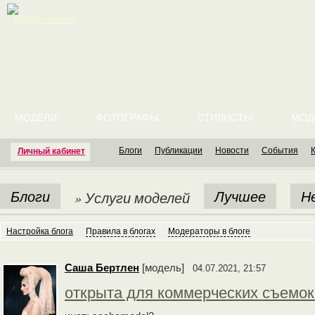
English version
МОДЕЛИ
ФОТОГРАФЫ
СТИЛИСТЫ
МОД
Блоги
Публикации
Новости
События
Личный кабинет
Блоги
Лучшее
Н
» Услуги моделей
Настройка блога
Правила в блогах
Модераторы в блоге
Cаша Бертлен
[модель]
04.07.2021, 21:57
открыта для коммерческих съемок 