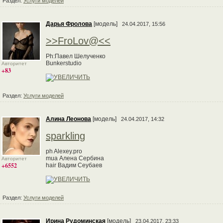
Раздел:
Услуги моделей
Дарья Фролова
[модель]
24.04.2017, 15:56
>>FroLov@<<
Ph:Павел Шелученко
Bunkerstudio
Авторитет
+83
Раздел:
Услуги моделей
Алина Леонова
[модель]
24.04.2017, 14:32
sparkling
ph Alexey.pro
mua Алена Сербина
Авторитет
+6552
hair Вадим Сеубаев
Раздел:
Услуги моделей
Ирина Рудоминская
[модель]
23.04.2017, 23:33