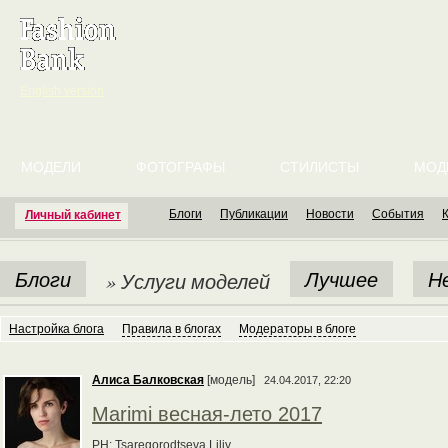
English version
МОДЕЛИ
ФОТОГРАФЫ
СТИЛИСТЫ
МОД
Блоги
Публикации
Новости
События
Личный кабинет
Блоги
Лучшее
Н
» Услуги моделей
Настройка блога
Правила в блогах
Модераторы в блоге
Алиса Балковская
[модель]
24.04.2017, 22:20
Marimi весная-лето 2017
PH: Tsaregorodtseva Liliy