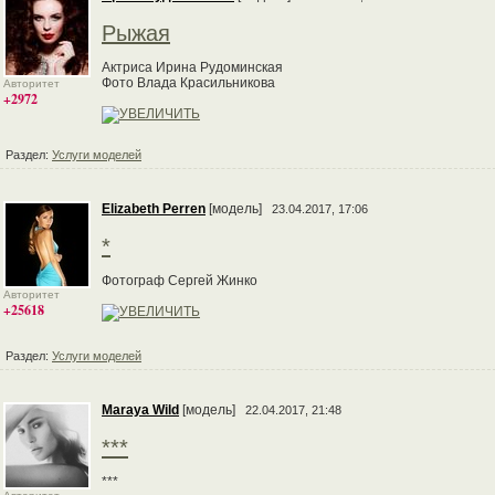
Рыжая
Актриса Ирина Рудоминская
Фото Влада Красильникова
Авторитет
+2972
Раздел:
Услуги моделей
Elizabeth Perren
[модель]
23.04.2017, 17:06
*
Фотограф Сергей Жинко
Авторитет
+25618
Раздел:
Услуги моделей
Maraya Wild
[модель]
22.04.2017, 21:48
***
***