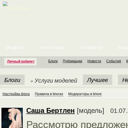
English version
МОДЕЛИ
ФОТОГРАФЫ
СТИЛИСТЫ
МОД
Блоги
Публикации
Новости
События
Личный кабинет
Блоги
Лучшее
Н
» Услуги моделей
Настройка блога
Правила в блогах
Модераторы в блоге
Cаша Бертлен
[модель]
01.07.
Рассмотрю предложе