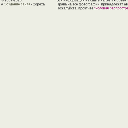
© 2007-2026.
Вся информация на сайте является объект
//
Создание сайта
- 2opexa
Права на все фотографии, принадлежат ав
Пожалуйста, прочтите
"Условия распрост